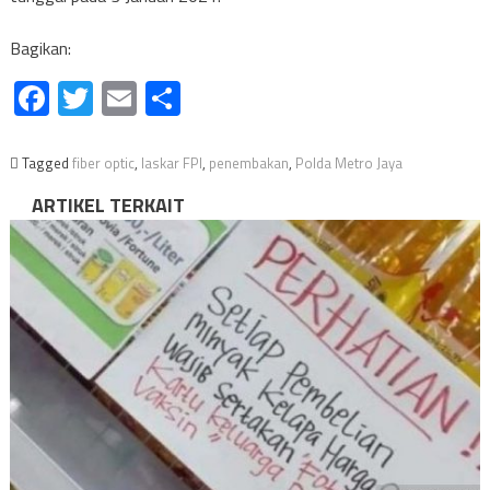
Bagikan:
Facebook
Twitter
Email
Share
Tagged
fiber optic
,
laskar FPI
,
penembakan
,
Polda Metro Jaya
ARTIKEL TERKAIT