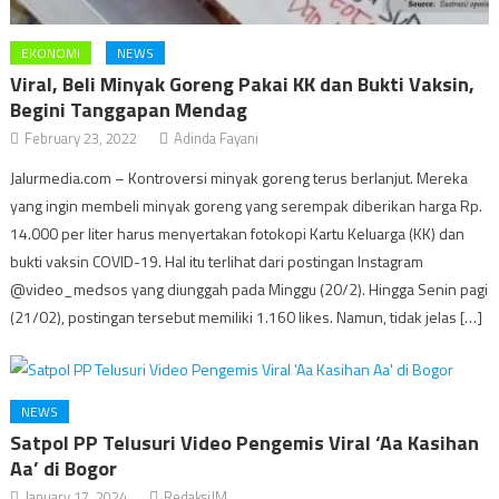
EKONOMI
NEWS
Viral, Beli Minyak Goreng Pakai KK dan Bukti Vaksin,
Begini Tanggapan Mendag
February 23, 2022
Adinda Fayani
Jalurmedia.com – Kontroversi minyak goreng terus berlanjut. Mereka
yang ingin membeli minyak goreng yang serempak diberikan harga Rp.
14.000 per liter harus menyertakan fotokopi Kartu Keluarga (KK) dan
bukti vaksin COVID-19. Hal itu terlihat dari postingan Instagram
@video_medsos yang diunggah pada Minggu (20/2). Hingga Senin pagi
(21/02), postingan tersebut memiliki 1.160 likes. Namun, tidak jelas […]
NEWS
Satpol PP Telusuri Video Pengemis Viral ‘Aa Kasihan
Aa’ di Bogor
January 17, 2024
RedaksiJM