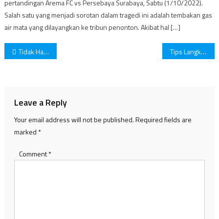
pertandingan Arema FC vs Persebaya Surabaya, Sabtu (1/10/2022).
Salah satu yang menjadi sorotan dalam tragedi ini adalah tembakan gas
air mata yang dilayangkan ke tribun penonton. Akibat hal […]
Post
Tidak Hanya Manusia. Simak Beberapa Hewan Yang Ternyata Setia
Tips Langkah Sukses Memulai Karir Bagi Fresh Graduate
navigation
Leave a Reply
Your email address will not be published.
Required fields are
marked
*
Comment
*