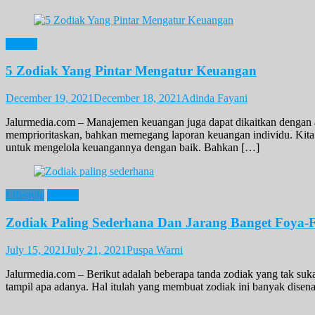
Zodiak
5 Zodiak Yang Pintar Mengatur Keuangan
December 19, 2021
December 18, 2021
Adinda Fayani
Jalurmedia.com – Manajemen keuangan juga dapat dikaitkan dengan a
memprioritaskan, bahkan memegang laporan keuangan individu. Kita 
untuk mengelola keuangannya dengan baik. Bahkan […]
Lifestyle
Zodiak
Zodiak Paling Sederhana Dan Jarang Banget Foya-Fo
July 15, 2021
July 21, 2021
Puspa Warni
Jalurmedia.com – Berikut adalah beberapa tanda zodiak yang tak suka
tampil apa adanya. Hal itulah yang membuat zodiak ini banyak disenan