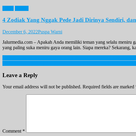
News
Zodiak
4 Zodiak Yang Nggak Pede Jadi Dirinya Sendiri, d
December 6, 2022
Puspa Warni
Jalurmedia.com – Apakah Anda memiliki teman yang selalu meniru gay
yang paling suka meniru gaya orang lain. Siapa mereka? Sekarang, kam
Post
Canelo Alvarez Miliki 4 Sabuk Juara Setelah Kalahkan Caleb Plant 
Pemotongan Upah Akibat Keterlambatan 1 Menit, Masinis Tuntut Pe
navigation
Leave a Reply
Your email address will not be published.
Required fields are marked
Comment
*