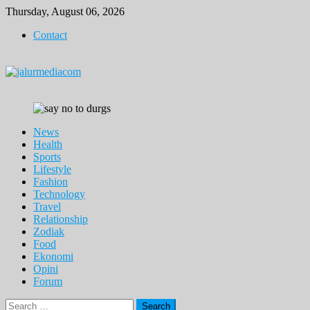
Skip
Thursday, August 06, 2026
to
Contact
content
News
Health
Sports
Lifestyle
Fashion
Technology
Travel
Relationship
Zodiak
Food
Ekonomi
Opini
Forum
Search