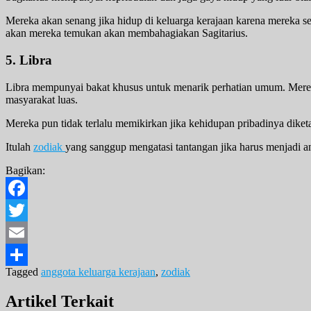
Mereka akan senang jika hidup di keluarga kerajaan karena mereka
akan mereka temukan akan membahagiakan Sagitarius.
5. Libra
Libra mempunyai bakat khusus untuk menarik perhatian umum. Mere
masyarakat luas.
Mereka pun tidak terlalu memikirkan jika kehidupan pribadinya diket
Itulah
zodiak
yang sanggup mengatasi tantangan jika harus menjadi a
Bagikan:
Facebook
Twitter
Email
Tagged
anggota keluarga kerajaan
,
zodiak
Share
Artikel Terkait