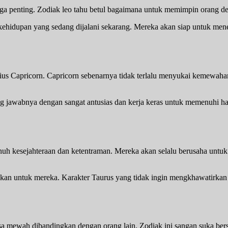
uga penting. Zodiak leo tahu betul bagaimana untuk memimpin orang d
 kehidupan yang sedang dijalani sekarang. Mereka akan siap untuk m
us Capricorn. Capricorn sebenarnya tidak terlalu menyukai kemewahan 
g jawabnya dengan sangat antusias dan kerja keras untuk memenuhi har
nuh kesejahteraan dan ketentraman. Mereka akan selalu berusaha untu
kan untuk mereka. Karakter Taurus yang tidak ingin mengkhawatirkan
sa mewah dibandingkan dengan orang lain. Zodiak ini sangan suka berse