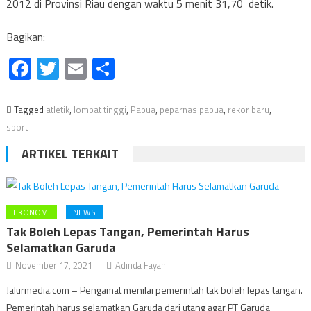
2012 di Provinsi Riau dengan waktu 5 menit 31,70 detik.
Bagikan:
Facebook
Twitter
Email
Share
Tagged
atletik
,
lompat tinggi
,
Papua
,
peparnas papua
,
rekor baru
,
sport
ARTIKEL TERKAIT
EKONOMI
NEWS
Tak Boleh Lepas Tangan, Pemerintah Harus
Selamatkan Garuda
November 17, 2021
Adinda Fayani
Jalurmedia.com – Pengamat menilai pemerintah tak boleh lepas tangan.
Pemerintah harus selamatkan Garuda dari utang agar PT Garuda