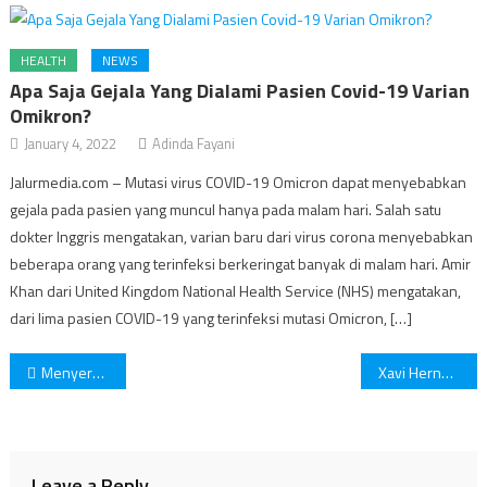
HEALTH
NEWS
Apa Saja Gejala Yang Dialami Pasien Covid-19 Varian
Omikron?
January 4, 2022
Adinda Fayani
Jalurmedia.com – Mutasi virus COVID-19 Omicron dapat menyebabkan
gejala pada pasien yang muncul hanya pada malam hari. Salah satu
dokter Inggris mengatakan, varian baru dari virus corona menyebabkan
beberapa orang yang terinfeksi berkeringat banyak di malam hari. Amir
Khan dari United Kingdom National Health Service (NHS) mengatakan,
dari lima pasien COVID-19 yang terinfeksi mutasi Omicron, […]
Post
Menyerang Semua Kalangan Usia, Kenali Penyakit Gagal Jantung dan Cara Mengatasinya
Xavi Hernandez Secara Resmi Menjadi Pelatih Barcelona
navigation
Leave a Reply