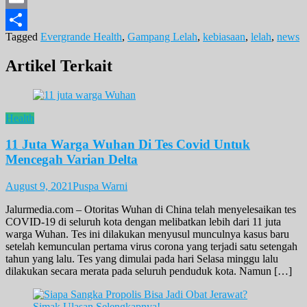
Email
Tagged
Evergrande Health
,
Gampang Lelah
,
kebiasaan
,
lelah
,
news
Share
Artikel Terkait
Health
11 Juta Warga Wuhan Di Tes Covid Untuk
Mencegah Varian Delta
August 9, 2021
Puspa Warni
Jalurmedia.com – Otoritas Wuhan di China telah menyelesaikan tes
COVID-19 di seluruh kota dengan melibatkan lebih dari 11 juta
warga Wuhan. Tes ini dilakukan menyusul munculnya kasus baru
setelah kemunculan pertama virus corona yang terjadi satu setengah
tahun yang lalu. Tes yang dimulai pada hari Selasa minggu lalu
dilakukan secara merata pada seluruh penduduk kota. Namun […]