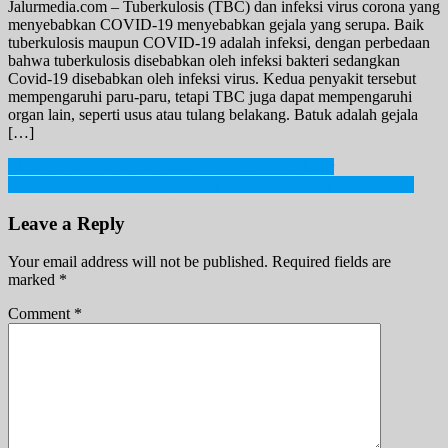
Jalurmedia.com – Tuberkulosis (TBC) dan infeksi virus corona yang
menyebabkan COVID-19 menyebabkan gejala yang serupa. Baik
tuberkulosis maupun COVID-19 adalah infeksi, dengan perbedaan
bahwa tuberkulosis disebabkan oleh infeksi bakteri sedangkan
Covid-19 disebabkan oleh infeksi virus. Kedua penyakit tersebut
mempengaruhi paru-paru, tetapi TBC juga dapat mempengaruhi
organ lain, seperti usus atau tulang belakang. Batuk adalah gejala
[…]
Post
Liga Inggris: Tantangan Bagi Ole Gunnar Solskjaer
Penipuan Uang Kripto Squid Game, Korban Mulai Buka Suara!
navigation
Leave a Reply
Your email address will not be published.
Required fields are
marked
*
Comment
*