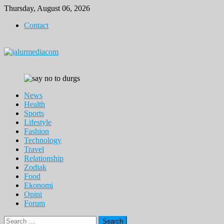
Skip
Thursday, August 06, 2026
to
Contact
content
News
Health
Sports
Lifestyle
Fashion
Technology
Travel
Relationship
Zodiak
Food
Ekonomi
Opini
Forum
Search