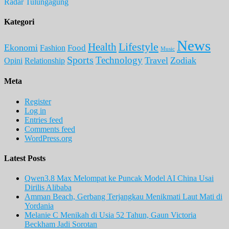
Radar Tulungagung
Kategori
News
Lifestyle
Health
Ekonomi
Food
Fashion
Music
Sports
Technology
Travel
Zodiak
Opini
Relationship
Meta
Register
Log in
Entries feed
Comments feed
WordPress.org
Latest Posts
Qwen3.8 Max Melompat ke Puncak Model AI China Usai
Dirilis Alibaba
Amman Beach, Gerbang Terjangkau Menikmati Laut Mati di
Yordania
Melanie C Menikah di Usia 52 Tahun, Gaun Victoria
Beckham Jadi Sorotan