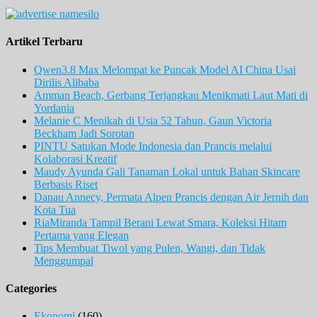
Artikel Terbaru
Qwen3.8 Max Melompat ke Puncak Model AI China Usai
Dirilis Alibaba
Amman Beach, Gerbang Terjangkau Menikmati Laut Mati di
Yordania
Melanie C Menikah di Usia 52 Tahun, Gaun Victoria
Beckham Jadi Sorotan
PINTU Satukan Mode Indonesia dan Prancis melalui
Kolaborasi Kreatif
Maudy Ayunda Gali Tanaman Lokal untuk Bahan Skincare
Berbasis Riset
Danau Annecy, Permata Alpen Prancis dengan Air Jernih dan
Kota Tua
RiaMiranda Tampil Berani Lewat Smara, Koleksi Hitam
Pertama yang Elegan
Tips Membuat Tiwol yang Pulen, Wangi, dan Tidak
Menggumpal
Categories
Ekonomi
(160)