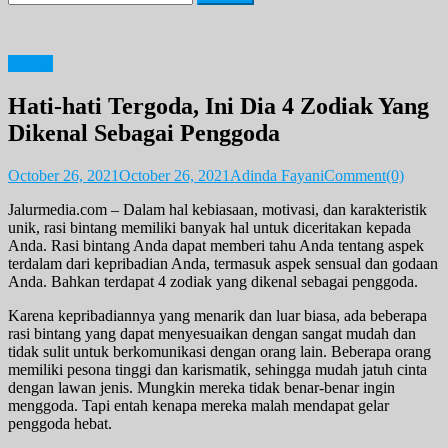
for:
Zodiak
Hati-hati Tergoda, Ini Dia 4 Zodiak Yang
Dikenal Sebagai Penggoda
October 26, 2021
October 26, 2021
Adinda Fayani
Comment(0)
Jalurmedia.com – Dalam hal kebiasaan, motivasi, dan karakteristik
unik, rasi bintang memiliki banyak hal untuk diceritakan kepada
Anda. Rasi bintang Anda dapat memberi tahu Anda tentang aspek
terdalam dari kepribadian Anda, termasuk aspek sensual dan godaan
Anda. Bahkan terdapat 4 zodiak yang dikenal sebagai penggoda.
Karena kepribadiannya yang menarik dan luar biasa, ada beberapa
rasi bintang yang dapat menyesuaikan dengan sangat mudah dan
tidak sulit untuk berkomunikasi dengan orang lain. Beberapa orang
memiliki pesona tinggi dan karismatik, sehingga mudah jatuh cinta
dengan lawan jenis. Mungkin mereka tidak benar-benar ingin
menggoda. Tapi entah kenapa mereka malah mendapat gelar
penggoda hebat.