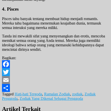
4. Pisces
Pisces tahu banyak tentang membuat hidup menjadi romantis.
Mereka tahu bagaimana menemukan keajaiban dunia, termasuk
semua interaksi yang mereka miliki.
Tanda ini mewakili sifat yang menyenangkan dan erotis, mencoba
memikat semua orang yang Anda temui. Mereka juga memiliki
ideologi bahwa setiap orang yang memasuki kehidupannya dapat
mencintai dirinya sendiri.
Bagikan:
Facebook
Twitter
Email
Tagged
Hati-hati Tergoda
,
Ramalan Zodiak
,
zodiak
,
Zodiak
Share
Penggoda
,
Zodiak Yang Dikenal Sebagai Penggoda
Artikel Terkait