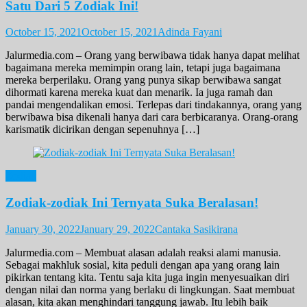
Satu Dari 5 Zodiak Ini!
October 15, 2021
October 15, 2021
Adinda Fayani
Jalurmedia.com – Orang yang berwibawa tidak hanya dapat melihat
bagaimana mereka memimpin orang lain, tetapi juga bagaimana
mereka berperilaku. Orang yang punya sikap berwibawa sangat
dihormati karena mereka kuat dan menarik. Ia juga ramah dan
pandai mengendalikan emosi. Terlepas dari tindakannya, orang yang
berwibawa bisa dikenali hanya dari cara berbicaranya. Orang-orang
karismatik dicirikan dengan sepenuhnya […]
Zodiak
Zodiak-zodiak Ini Ternyata Suka Beralasan!
January 30, 2022
January 29, 2022
Cantaka Sasikirana
Jalurmedia.com – Membuat alasan adalah reaksi alami manusia.
Sebagai makhluk sosial, kita peduli dengan apa yang orang lain
pikirkan tentang kita. Tentu saja kita juga ingin menyesuaikan diri
dengan nilai dan norma yang berlaku di lingkungan. Saat membuat
alasan, kita akan menghindari tanggung jawab. Itu lebih baik