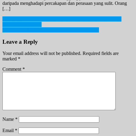
daripada menghadapi percakapan dan perasaan yang sulit. Orang
[…]
Post
Keterangan CEO Facebook Mark Zuckerbeg Soal Kebocoran
Dokumen Facebook
navigation
PSIS vs Persib: Pertarungan Tim Zona Papan Atas
Leave a Reply
Your email address will not be published.
Required fields are
marked
*
Comment
*
Name
*
Email
*