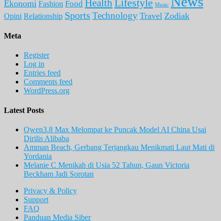
News
Lifestyle
Health
Ekonomi
Food
Fashion
Music
Sports
Technology
Travel
Zodiak
Opini
Relationship
Meta
Register
Log in
Entries feed
Comments feed
WordPress.org
Latest Posts
Qwen3.8 Max Melompat ke Puncak Model AI China Usai
Dirilis Alibaba
Amman Beach, Gerbang Terjangkau Menikmati Laut Mati di
Yordania
Melanie C Menikah di Usia 52 Tahun, Gaun Victoria
Beckham Jadi Sorotan
Privacy & Policy
Support
FAQ
Panduan Media Siber