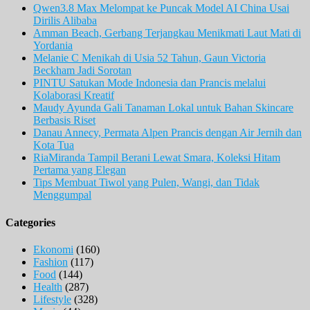
Qwen3.8 Max Melompat ke Puncak Model AI China Usai
Dirilis Alibaba
Amman Beach, Gerbang Terjangkau Menikmati Laut Mati di
Yordania
Melanie C Menikah di Usia 52 Tahun, Gaun Victoria
Beckham Jadi Sorotan
PINTU Satukan Mode Indonesia dan Prancis melalui
Kolaborasi Kreatif
Maudy Ayunda Gali Tanaman Lokal untuk Bahan Skincare
Berbasis Riset
Danau Annecy, Permata Alpen Prancis dengan Air Jernih dan
Kota Tua
RiaMiranda Tampil Berani Lewat Smara, Koleksi Hitam
Pertama yang Elegan
Tips Membuat Tiwol yang Pulen, Wangi, dan Tidak
Menggumpal
Categories
Ekonomi
(160)
Fashion
(117)
Food
(144)
Health
(287)
Lifestyle
(328)