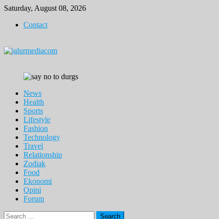
Skip
Saturday, August 08, 2026
to
Contact
content
News
Health
Sports
Lifestyle
Fashion
Technology
Travel
Relationship
Zodiak
Food
Ekonomi
Opini
Forum
Search