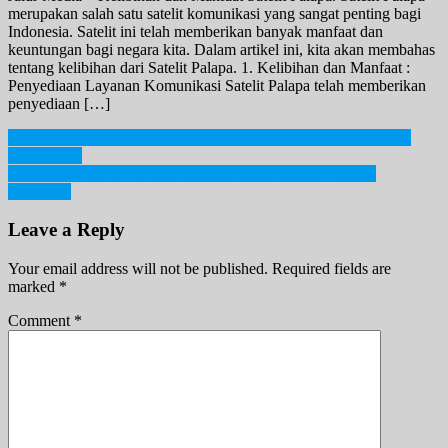
merupakan salah satu satelit komunikasi yang sangat penting bagi
Indonesia. Satelit ini telah memberikan banyak manfaat dan
keuntungan bagi negara kita. Dalam artikel ini, kita akan membahas
tentang kelibihan dari Satelit Palapa. 1. Kelibihan dan Manfaat :
Penyediaan Layanan Komunikasi Satelit Palapa telah memberikan
penyediaan […]
Post
Perlahan Membaik, Evergrande Bayar Bunga Hingga Capai Rp
1.18 Triliun
navigation
Hati-hati Tergoda, Ini Dia 4 Zodiak Yang Dikenal Sebagai
Penggoda
Leave a Reply
Your email address will not be published.
Required fields are
marked
*
Comment
*