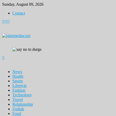
Skip
Sunday, August 09, 2026
to
Contact
content
News
Health
Sports
Lifestyle
Fashion
Technology
Travel
Relationship
Zodiak
Food