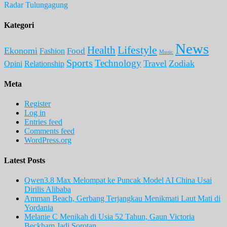
Radar Tulungagung
Kategori
News
Lifestyle
Health
Ekonomi
Food
Fashion
Music
Sports
Technology
Travel
Zodiak
Opini
Relationship
Meta
Register
Log in
Entries feed
Comments feed
WordPress.org
Latest Posts
Qwen3.8 Max Melompat ke Puncak Model AI China Usai
Dirilis Alibaba
Amman Beach, Gerbang Terjangkau Menikmati Laut Mati di
Yordania
Melanie C Menikah di Usia 52 Tahun, Gaun Victoria
Beckham Jadi Sorotan