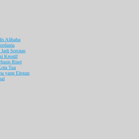
is Alibaba
ordania
Jadi Sorotan
i Kreatif
asis Riset
Kota Tua
ma yang Elegan
pal