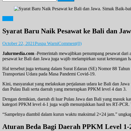
for:
News
Syarat Baru Naik Pesawat ke Bali dan Jaw
October 22, 2021
Puspa Warni
Comment(0)
Jalurmedia.com
-Pemerintah mewajibkan penumpang pesawat dari ata
pesawat ke Bali dan Jawa juga wajib melampirkan surat keterangan ha
Hal tersebut juga tertuang dalam Surat Edaran (SE) Nomor 88 Tahun 
Transportasi Udara pada Masa Pandemi Covid-19.
Kini, masyarakat yang melakukan perjalanan udara ke Bali dan Jawa w
dan Pulau Bali serta daerah yang menerapkan PPKM level 4 dan 3.
Dengan demikian, daerah di luar Pulau Jawa dan Bali yang masuk ka
kategori PPKM level 4-1 juga wajib menunjukkan hasil tes RT-PCR. T
“Sampelnya diambil dalam kurun waktu maksimal 2×24 jam.” ungkap a
Aturan Beda Bagi Daerah PPKM Level 1-