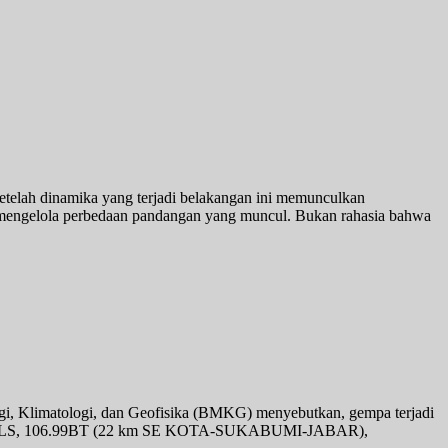
elah dinamika yang terjadi belakangan ini memunculkan
NU mengelola perbedaan pandangan yang muncul. Bukan rahasia bahwa
gi, Klimatologi, dan Geofisika (BMKG) menyebutkan, gempa terjadi
k: 7.11LS, 106.99BT (22 km SE KOTA-SUKABUMI-JABAR),