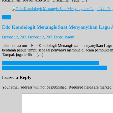
Kedalaman: 104 km #BMKG “Disclaimer: Pada […]
News
Edo Kondologit Menangis Saat Menyanyikan Lagu
October 2, 2021
October 2, 2021
Puspa Warni
Jalurmedia.com – Edo Kondologit Menangis saat menyanyikan Lagu
berdarah papua tampil sebagai penyanyi membua di acara pembukaa
Tampak juga terlihat, […]
Post
Bangkai Kapal Van Der Wijck Mulai Dikumpulkan Kembali
Malaysia Siap Sambut Turis Internasional Pada Bulan November!
navigation
Leave a Reply
Your email address will not be published.
Required fields are marked