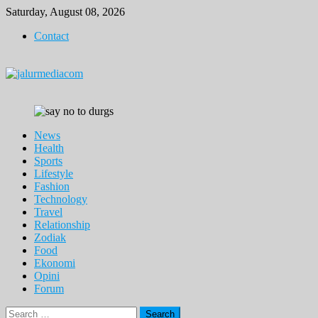
Skip
Saturday, August 08, 2026
to
Contact
content
News
Health
Sports
Lifestyle
Fashion
Technology
Travel
Relationship
Zodiak
Food
Ekonomi
Opini
Forum
Search