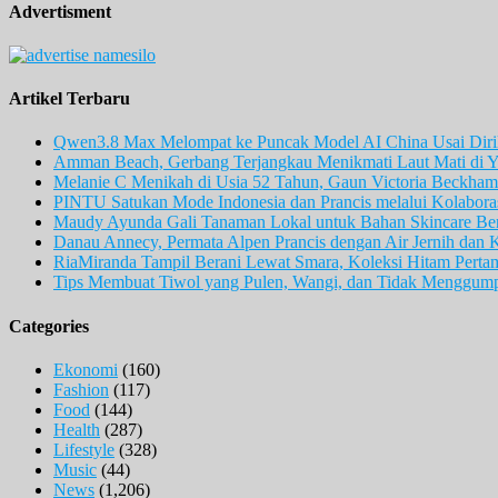
Advertisment
Artikel Terbaru
Qwen3.8 Max Melompat ke Puncak Model AI China Usai Diril
Amman Beach, Gerbang Terjangkau Menikmati Laut Mati di Y
Melanie C Menikah di Usia 52 Tahun, Gaun Victoria Beckham 
PINTU Satukan Mode Indonesia dan Prancis melalui Kolaboras
Maudy Ayunda Gali Tanaman Lokal untuk Bahan Skincare Berb
Danau Annecy, Permata Alpen Prancis dengan Air Jernih dan 
RiaMiranda Tampil Berani Lewat Smara, Koleksi Hitam Perta
Tips Membuat Tiwol yang Pulen, Wangi, dan Tidak Menggum
Categories
Ekonomi
(160)
Fashion
(117)
Food
(144)
Health
(287)
Lifestyle
(328)
Music
(44)
News
(1,206)