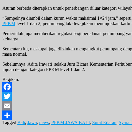
Aturan berbeda diterapkan untuk penerbangan diluar kategori wilayah
“Sampelnya diambil dalam kurun waktu maksimal 1×24 jam,” seperti
PPKM
level 1 dan 2, penumpang tak diwajibkan menunjukkan kartu 
Pemerintah juga memberikan regulasi bagi perjalanan penumpang yan
keluarga.
Sementara itu, maskapai juga diizinkan mengangkut penumpang deng
masa normal.
Sebelumnya, Adita Irawati selaku Juru Bicara Kementerian Perhubu
tujuan dengan kategori PPKM level 1 dan 2.
Bagikan:
Facebook
Twitter
Email
Tagged
Bali
,
Jawa
,
news
,
PPKM JAWA BALI
,
Surat Edaran
,
Syarat
Share