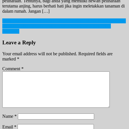
peliharaan. Tentunya, bagi anda yang memiliki hewan peliharaan
terutama anjing, harus berhati hati jika ingin meletakkan tanaman di
dalam rumah. Jangan […]
Post
Suka Olahan Bisque? Varian Bisque Berikut Ini Wajib Kamu Coba!
Apakah Lebih Banyak Waktu Luang Membuat Anda Lebih
navigation
Bahagia?
Leave a Reply
Your email address will not be published.
Required fields are
marked
*
Comment
*
Name
*
Email
*