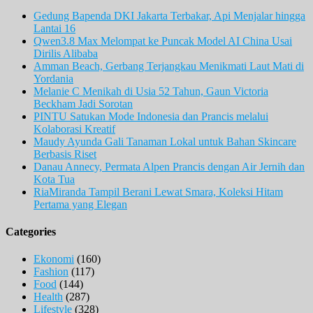
Gedung Bapenda DKI Jakarta Terbakar, Api Menjalar hingga
Lantai 16
Qwen3.8 Max Melompat ke Puncak Model AI China Usai
Dirilis Alibaba
Amman Beach, Gerbang Terjangkau Menikmati Laut Mati di
Yordania
Melanie C Menikah di Usia 52 Tahun, Gaun Victoria
Beckham Jadi Sorotan
PINTU Satukan Mode Indonesia dan Prancis melalui
Kolaborasi Kreatif
Maudy Ayunda Gali Tanaman Lokal untuk Bahan Skincare
Berbasis Riset
Danau Annecy, Permata Alpen Prancis dengan Air Jernih dan
Kota Tua
RiaMiranda Tampil Berani Lewat Smara, Koleksi Hitam
Pertama yang Elegan
Categories
Ekonomi
(160)
Fashion
(117)
Food
(144)
Health
(287)
Lifestyle
(328)