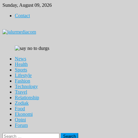
Skip
Sunday, August 09, 2026
to
Contact
content
News
Health
Sports
Lifestyle
Fashion
Technology
Travel
Relationship
Zodiak
Food
Ekonomi
Opini
Forum
Search