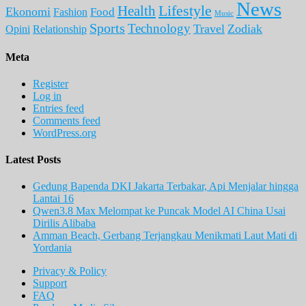
News
Lifestyle
Health
Ekonomi
Food
Fashion
Music
Sports
Technology
Travel
Zodiak
Opini
Relationship
Meta
Register
Log in
Entries feed
Comments feed
WordPress.org
Latest Posts
Gedung Bapenda DKI Jakarta Terbakar, Api Menjalar hingga
Lantai 16
Qwen3.8 Max Melompat ke Puncak Model AI China Usai
Dirilis Alibaba
Amman Beach, Gerbang Terjangkau Menikmati Laut Mati di
Yordania
Privacy & Policy
Support
FAQ