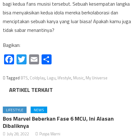
bagi kedua fans musisi tersebut. Sebuah kesempatan langka
bisa menyaksikan kedua idola mereka berkolaborasi dan
menciptakan sebuah karya yang luar biasa! Apakah kamu juga
tidak sabar menantinya?
Bagikan:
Facebook
Twitter
Email
Share
Tagged
BTS
,
Coldplay
,
Lagu
,
lifestyle
,
Music
,
My Universe
ARTIKEL TERKAIT
LIFESTYLE
NEWS
Bos Marvel Beberkan Fase 6 MCU, Ini Alasan
Dibaliknya
July 28, 2022
Puspa Warni