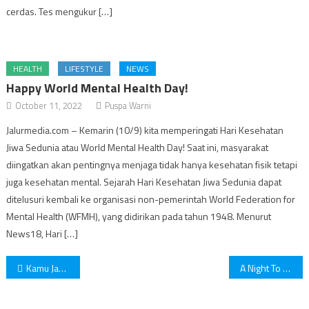
cerdas. Tes mengukur […]
HEALTH
LIFESTYLE
NEWS
Happy World Mental Health Day!
October 11, 2022
Puspa Warni
Jalurmedia.com – Kemarin (10/9) kita memperingati Hari Kesehatan
Jiwa Sedunia atau World Mental Health Day! Saat ini, masyarakat
diingatkan akan pentingnya menjaga tidak hanya kesehatan fisik tetapi
juga kesehatan mental. Sejarah Hari Kesehatan Jiwa Sedunia dapat
ditelusuri kembali ke organisasi non-pemerintah World Federation for
Mental Health (WFMH), yang didirikan pada tahun 1948. Menurut
News18, Hari […]
Post
Kamu Jarang Mandi? Ungkap Alasan Jarang Mandi Menurut 5 Zodiak Ini
A Night To Remember, Melia Bali Tawarkan Dinner Bertema Korea
navigation