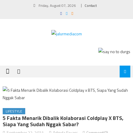
Skip
Friday, August 07, 2026
Contact
to
content
LIFESTYLE
5 Fakta Menarik Dibalik Kolaborasi Coldplay X BTS,
Siapa Yang Sudah Nggak Sabar?
September 22, 2021
Adinda Fayani
Comment(0)