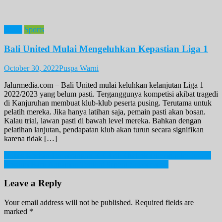
News
Sports
Bali United Mulai Mengeluhkan Kepastian Liga 1
October 30, 2022
Puspa Warni
Jalurmedia.com – Bali United mulai keluhkan kelanjutan Liga 1
2022/2023 yang belum pasti. Terganggunya kompetisi akibat tragedi
di Kanjuruhan membuat klub-klub peserta pusing. Terutama untuk
pelatih mereka. Jika hanya latihan saja, pemain pasti akan bosan.
Kalau trial, lawan pasti di bawah level mereka. Bahkan dengan
pelatihan lanjutan, pendapatan klub akan turun secara signifikan
karena tidak […]
Post
Nakes Korban Penyerangan KKB di Kiwirok Dilempar ke Jurang
Kostum Baru Aquaman Terlihat Seperti Snyderverse
navigation
Leave a Reply
Your email address will not be published.
Required fields are
marked
*