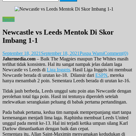
for:
Sports
Newcastle vs Leeds Mentok Di Skor
Imbang 1-1
September 18, 2021
September 18, 2021
Puspa Warni
Comment(0)
Jalurmedia.com
– Baik The Magpies maupun The Whites masih
terlihat tidak konsisten. Hal itu sangat nampak jelas dalam laga
Newcastle vs Leeds di
Liga Inggris
. Hasil Liga Inggris ini membuat
Newcastle berada di urutan ke-18. Dilansir dari
ESPN
, mereka
hanya menambah 2 poin. Sementara Leeds berada di urutan ke-16.
Tidak jauh berbeda, Leeds unggul satu poin atas Newcastle dengan
perolehan total tiga poin. Hasil ini tentunya diperoleh setelah
melewatkan serangkaian peluang di babak pertama pertandingan.
Pada babak pertama, kedua tim nampak memperpanjang start tanpa
kemenangan menjadi lima laga. Raphinha membuat Leeds United
unggul pada menit ke-13. Hal ini terjadi ketika umpan silang Karl
Darlow dimanfaatkan dengan baik dan cepat.
Sementara itu, Allan Saint-Maximin menyamakan kedudukan di