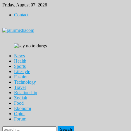
Skip
Friday, August 07, 2026
to
Contact
content
News
Health
Sports
Lifestyle
Fashion
Technology
Travel
Relationship
Zodiak
Food
Ekonomi
Opini
Forum
Search