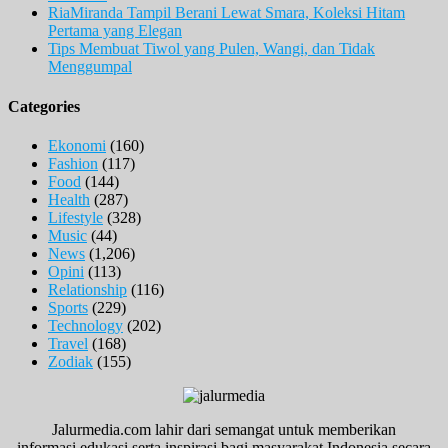
RiaMiranda Tampil Berani Lewat Smara, Koleksi Hitam
Pertama yang Elegan
Tips Membuat Tiwol yang Pulen, Wangi, dan Tidak
Menggumpal
Categories
Ekonomi
(160)
Fashion
(117)
Food
(144)
Health
(287)
Lifestyle
(328)
Music
(44)
News
(1,206)
Opini
(113)
Relationship
(116)
Sports
(229)
Technology
(202)
Travel
(168)
Zodiak
(155)
Jalurmedia.com lahir dari semangat untuk memberikan
informasi,edukasi serta inspirasi bagi masyarakat Indonesia secara