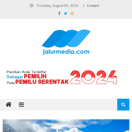
Skip
Thursday, August 06, 2026
Contact
to
content