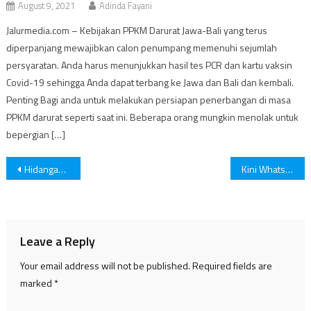
August 9, 2021
Adinda Fayani
Jalurmedia.com – Kebijakan PPKM Darurat Jawa-Bali yang terus
diperpanjang mewajibkan calon penumpang memenuhi sejumlah
persyaratan. Anda harus menunjukkan hasil tes PCR dan kartu vaksin
Covid-19 sehingga Anda dapat terbang ke Jawa dan Bali dan kembali.
Penting Bagi anda untuk melakukan persiapan penerbangan di masa
PPKM darurat seperti saat ini. Beberapa orang mungkin menolak untuk
bepergian […]
Post
Hidangan Khas Musim Gugur Ini Wajib Kamu Coba Saat Traveling!
Kini WhatsApp Bisa Sembunyikan Status Last Seen! Penasaran?
navigation
Leave a Reply
Your email address will not be published.
Required fields are
marked
*