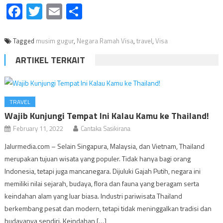
Facebook
Twitter
Email
Share
Tagged
musim gugur
,
Negara Ramah Visa
,
travel
,
Visa
ARTIKEL TERKAIT
TRAVEL
Wajib Kunjungi Tempat Ini Kalau Kamu ke Thailand!
February 11, 2022
Cantaka Sasikirana
Jalurmedia.com – Selain Singapura, Malaysia, dan Vietnam, Thailand
merupakan tujuan wisata yang populer. Tidak hanya bagi orang
Indonesia, tetapi juga mancanegara. Dijuluki Gajah Putih, negara ini
memiliki nilai sejarah, budaya, flora dan fauna yang beragam serta
keindahan alam yang luar biasa. Industri pariwisata Thailand
berkembang pesat dan modern, tetapi tidak meninggalkan tradisi dan
budayanya sendiri. Keindahan […]