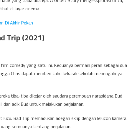
matik yang tiada duanya, A Ghost Story mengeksplorasi cinta,
ihat di layar cinema.
on Di Akhir Pekan
ad Trip (2021)
 film comedy yang satu ini. Keduanya bermain peran sebagai dua
hingga Chris dapat memberi tahu kekasih sekolah menengahnya
reka tiba-tiba dikejar oleh saudara perempuan narapidana Bud
 dari adik Bud untuk melakukan perjalanan.
at lucu. Bad Trip memadukan adegan skrip dengan lelucon kamera
m yang semuanya tentang perjalanan.