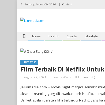
Skip
Sunday, August 09, 2026
Contact
to
content
News
Health
Sports
Lifestyle
LIFESTYLE
Film Terbaik Di Netflix Unt
August 22, 2021
Puspa Warni
Comment(0)
Jalurmedia.com
– Movie Night menjadi semakin muda
akses streaming yang ditawarkan oleh Netflix, banyak k
Berikut adalah deretan film terbaik di Netflix yang k