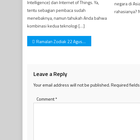
Intelligence) dan Internet of Things. Ya,
negara di Asi
tentu sebagian pembaca sudah
rahasianya? N
menebaknya, namun tahukah Anda bahwa
kombinasi kedua teknologi […]
Post
Ramalan Zodiak 22 Agustus, Banyak Yang Mengalami Keberuntungan!
navigation
Leave a Reply
Your email address will not be published.
Required field
Comment
*