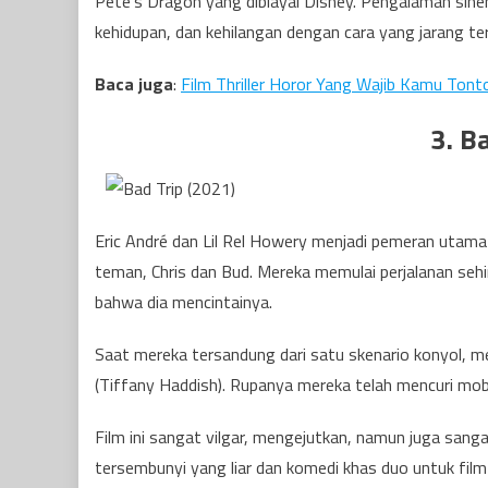
Pete’s Dragon yang dibiayai Disney. Pengalaman sine
kehidupan, dan kehilangan dengan cara yang jarang terl
Baca juga
:
Film Thriller Horor Yang Wajib Kamu Tont
3. B
Eric André dan Lil Rel Howery menjadi pemeran utama
teman, Chris dan Bud. Mereka memulai perjalanan se
bahwa dia mencintainya.
Saat mereka tersandung dari satu skenario konyol, me
(Tiffany Haddish). Rupanya mereka telah mencuri mobil
Film ini sangat vilgar, mengejutkan, namun juga sang
tersembunyi yang liar dan komedi khas duo untuk fil