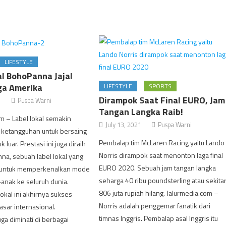
LIFESTYLE
al BohoPanna Jajal
ga Amerika
LIFESTYLE
SPORTS
Dirampok Saat Final EURO, Jam
1
Puspa Warni
Tangan Langka Raib!
m – Label lokal semakin
July 13, 2021
Puspa Warni
ketangguhan untuk bersaing
Pembalap tim McLaren Racing yaitu Lando
luar. Prestasi ini juga diraih
Norris dirampok saat menonton laga final
na, sebuah label lokal yang
EURO 2020. Sebuah jam tangan langka
untuk memperkenalkan mode
seharga 40 ribu poundsterling atau sekita
anak ke seluruh dunia.
806 juta rupiah hilang. Jalurmedia.com –
lokal ini akhirnya sukses
Norris adalah penggemar fanatik dari
sar internasional.
timnas Inggris. Pembalap asal Inggris itu
a diminati di berbagai