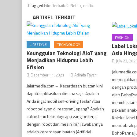
Tagged
Film Terbaik Di Netflix
,
netflix
ARTIKEL TERKAIT
FASHION
LIFESTYLE
TECHNOLOGY
Label Lok
Keunggulan Teknologi AIoT yang
Asia Hing
Menjadikan Hidupmu Lebih
July 23, 202
Efisien
Jalurmedia.co
December 11, 2021
Adinda Fayani
menunjukkan 
Jalurmedia.com – Kecerdasan buatan kini
dengan produk 
dapatdiaplikasikan dimana saja. Apakah
oleh BohoPan
Anda ingat mobil self-driving Tesla? Atau
memutuskan 
robot pelayan di restoran Jepang? Apakah
pakaian anak-
kalian tahu teknologi apa yang bekerja
Koleksi label 
dengan robot dan mesin ini? Jawabannya
mendobrak pa
adalah kecerdasan buatan (Artificial
BohoPanna jug