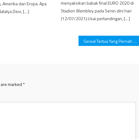
menyaksikan babak final EURO 2020 di
a, Amerika dan Eropa. Apa
Stadion Wembley pada Senin dini hari
atalya Devi, […]
(12/07/2021).Usai pertandingan, […]
Sereal Tertua Yang Pernah Dibuat Di Dunia. Intip Daftarnya Yuk!
s are marked
*