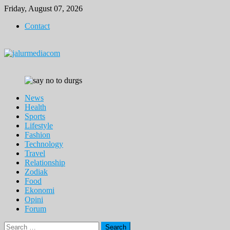
Skip
Friday, August 07, 2026
to
Contact
content
News
Health
Sports
Lifestyle
Fashion
Technology
Travel
Relationship
Zodiak
Food
Ekonomi
Opini
Forum
Search