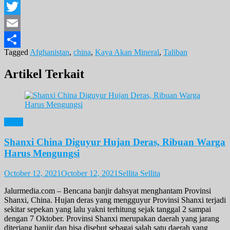
Facebook
Twitter
Email
Tagged
Afghanistan
,
china
,
Kaya Akan Mineral
,
Taliban
Share
Artikel Terkait
News
Shanxi China Diguyur Hujan Deras, Ribuan Warga
Harus Mengungsi
October 12, 2021
October 12, 2021
Sellita Sellita
Jalurmedia.com – Bencana banjir dahsyat menghantam Provinsi
Shanxi, China. Hujan deras yang mengguyur Provinsi Shanxi terjadi
sekitar sepekan yang lalu yakni terhitung sejak tanggal 2 sampai
dengan 7 Oktober. Provinsi Shanxi merupakan daerah yang jarang
diterjang banjir dan bisa disebut sebagai salah satu daerah yang