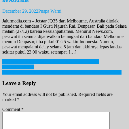
December 29, 2022
Puspa Warni
Jalurmedia.com – Jetstar JQ35 dari Melbourne, Australia ditolak
mendarat di bandara I Gusti Ngurah Rai, Denpasar, Bali pada Selasa
malam (27/12) karena kesalahpahaman. Menurut News.com,
pesawat itu semula dijadwalkan berangkat dari bandara Melbourne
menuju Denpasar, tiba pukul 01:25 waktu Indonesia. Namun,
pesawat mengalami delay selama 5 jam dan akhirnya lepas landas
sekitar pukul 23.00 waktu setempat. […]
Post
Afghanistan Kaya Akan Mineral, Bagaimana Taliban
Menanggapinya?
navigation
Air Penting Untuk Kesehatan Tubuh. Mengapa? Ini Jawabannya!
Leave a Reply
Your email address will not be published.
Required fields are
marked
*
Comment
*