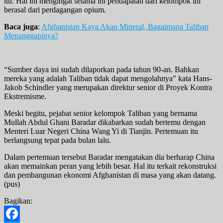
itu. Hal ini mengingat selama ini pendapatan dari kelompok ini
berasal dari perdagangan opium.
Baca juga
:
Afghanistan Kaya Akan Mineral, Bagaimana Taliban
Menanggapinya?
“Sumber daya ini sudah dilaporkan pada tahun 90-an. Bahkan
mereka yang adalah Taliban tidak dapat mengolahnya” kata Hans-
Jakob Schindler yang merupakan direktur senior di Proyek Kontra
Ekstremisme.
Meski begitu, pejabat senior kelompok Taliban yang bernama
Mullah Abdul Ghani Baradar dikabarkan sudah bertemu dengan
Menteri Luar Negeri China Wang Yi di Tianjin. Pertemuan itu
berlangsung tepat pada bulan lalu.
Dalam pertemuan tersebut Baradar mengatakan dia berharap China
akan memainkan peran yang lebih besar. Hal itu terkait rekonstruksi
dan pembangunan ekonomi Afghanistan di masa yang akan datang.
(pus)
Bagikan: