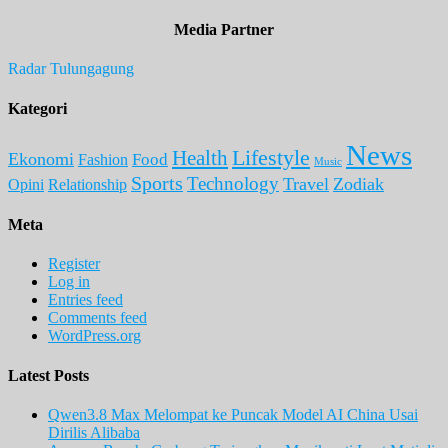
Media Partner
Radar Tulungagung
Kategori
News
Lifestyle
Health
Ekonomi
Food
Fashion
Music
Sports
Technology
Travel
Zodiak
Opini
Relationship
Meta
Register
Log in
Entries feed
Comments feed
WordPress.org
Latest Posts
Qwen3.8 Max Melompat ke Puncak Model AI China Usai
Dirilis Alibaba