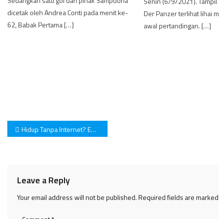
Sedangkan satu gol dari pihak Sampdoria
Senin (6/9/2021). Tampil
dicetak oleh Andrea Conti pada menit ke-
Der Panzer terlihat lihai
62, Babak Pertama […]
awal pertandingan. […]
Post
Hidup Tanpa Internet? Emangnya Bisa?
navigation
Leave a Reply
Your email address will not be published.
Required fields are marke