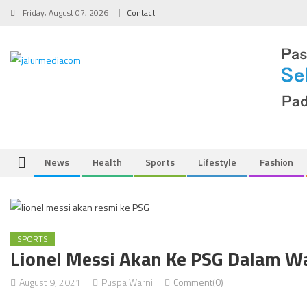
Skip
Friday, August 07, 2026
Contact
to
content
News
Health
Sports
Lifestyle
Fashion
SPORTS
Lionel Messi Akan Ke PSG Dalam Wa
August 9, 2021
Puspa Warni
Comment(0)