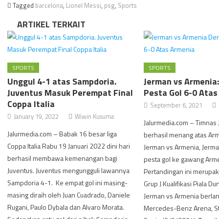
Tagged
barcelona
,
Lionel Messi
,
psg
,
Sports
ARTIKEL TERKAIT
SPORTS
SPORTS
Unggul 4-1 atas Sampdoria.
Jerman vs Armenia:
Juventus Masuk Perempat Final
Pesta Gol 6-0 Atas
Coppa Italia
September 6, 2021
January 19, 2022
Wiwin Kusuma
Jalurmedia.com – Timnas
Jalurmedia.com – Babak 16 besar liga
berhasil menang atas Arm
Coppa Italia Rabu 19 Januari 2022 dini hari
Jerman vs Armenia, Jerm
berhasil membawa kemenangan bagi
pesta gol ke gawang Arme
Juventus. Juventus mengungguli lawannya
Pertandingan ini merupaka
Sampdoria 4-1. Ke empat gol ini masing-
Grup J Kualifikasi Piala Du
masing diraih oleh Juan Cuadrado, Daniele
Jerman vs Armenia berlan
Rugani, Paulo Dybala dan Alvaro Morata.
Mercedes-Benz Arena, Stu