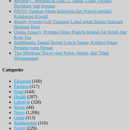
Melanie C Menikah di Usia 52 Tahun, Gaun Victoria
Beckham Jadi Sorotan
PINTU Satukan Mode Indonesia dan Prancis melalui
Kolaborasi Kreatif
Maudy Ayunda Gali Tanaman Lokal untuk Bahan Skincare
Berbasis Riset
Danau Annecy, Permata Alpen Prancis dengan Air Jernih dan
Kota Tua
RiaMiranda Tampil Berani Lewat Smara, Koleksi Hitam
Pertama yang Elegan
Tips Membuat Tiwol yang Pulen, Wangi, dan Tidak
Menggumpal
Categories
Ekonomi
(160)
Fashion
(117)
Food
(144)
Health
(287)
Lifestyle
(328)
Music
(44)
News
(1,206)
Opini
(113)
Relationship
(116)
Sports
(229)