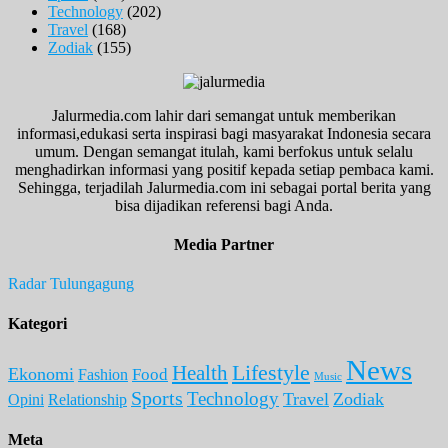
Technology
(202)
Travel
(168)
Zodiak
(155)
Jalurmedia.com lahir dari semangat untuk memberikan
informasi,edukasi serta inspirasi bagi masyarakat Indonesia secara
umum. Dengan semangat itulah, kami berfokus untuk selalu
menghadirkan informasi yang positif kepada setiap pembaca kami.
Sehingga, terjadilah Jalurmedia.com ini sebagai portal berita yang
bisa dijadikan referensi bagi Anda.
Media Partner
Radar Tulungagung
Kategori
News
Lifestyle
Health
Ekonomi
Food
Fashion
Music
Sports
Technology
Travel
Zodiak
Opini
Relationship
Meta