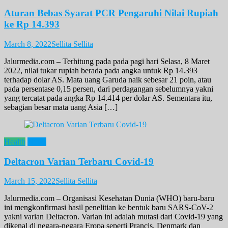
Aturan Bebas Syarat PCR Pengaruhi Nilai Rupiah
ke Rp 14.393
March 8, 2022
Sellita Sellita
Jalurmedia.com – Terhitung pada pada pagi hari Selasa, 8 Maret
2022, nilai tukar rupiah berada pada angka untuk Rp 14.393
terhadap dolar AS. Mata uang Garuda naik sebesar 21 poin, atau
pada persentase 0,15 persen, dari perdagangan sebelumnya yakni
yang tercatat pada angka Rp 14.414 per dolar AS. Sementara itu,
sebagian besar mata uang Asia […]
Health
News
Deltacron Varian Terbaru Covid-19
March 15, 2022
Sellita Sellita
Jalurmedia.com – Organisasi Kesehatan Dunia (WHO) baru-baru
ini mengkonfirmasi hasil penelitian ke bentuk baru SARS-CoV-2
yakni varian Deltacron. Varian ini adalah mutasi dari Covid-19 yang
dikenal di negara-negara Eropa seperti Prancis, Denmark dan