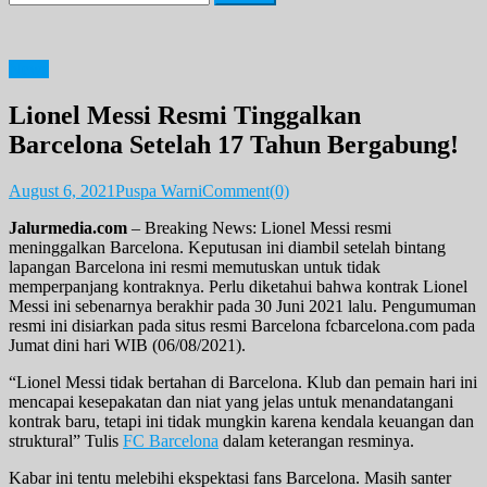
for:
News
Lionel Messi Resmi Tinggalkan
Barcelona Setelah 17 Tahun Bergabung!
August 6, 2021
Puspa Warni
Comment(0)
Jalurmedia.com
– Breaking News: Lionel Messi resmi
meninggalkan Barcelona. Keputusan ini diambil setelah bintang
lapangan Barcelona ini resmi memutuskan untuk tidak
memperpanjang kontraknya. Perlu diketahui bahwa kontrak Lionel
Messi ini sebenarnya berakhir pada 30 Juni 2021 lalu. Pengumuman
resmi ini disiarkan pada situs resmi Barcelona fcbarcelona.com pada
Jumat dini hari WIB (06/08/2021).
“Lionel Messi tidak bertahan di Barcelona. Klub dan pemain hari ini
mencapai kesepakatan dan niat yang jelas untuk menandatangani
kontrak baru, tetapi ini tidak mungkin karena kendala keuangan dan
struktural” Tulis
FC Barcelona
dalam keterangan resminya.
Kabar ini tentu melebihi ekspektasi fans Barcelona. Masih santer