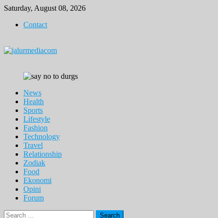
Skip
Saturday, August 08, 2026
to
Contact
content
News
Health
Sports
Lifestyle
Fashion
Technology
Travel
Relationship
Zodiak
Food
Ekonomi
Opini
Forum
Search