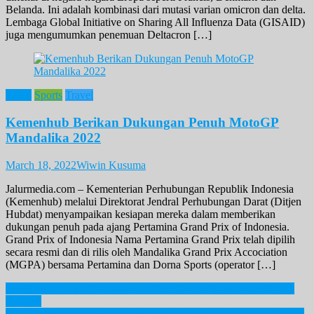
Belanda. Ini adalah kombinasi dari mutasi varian omicron dan delta.
Lembaga Global Initiative on Sharing All Influenza Data (GISAID)
juga mengumumkan penemuan Deltacron […]
News
Sports
Travel
Kemenhub Berikan Dukungan Penuh MotoGP
Mandalika 2022
March 18, 2022
Wiwin Kusuma
Jalurmedia.com – Kementerian Perhubungan Republik Indonesia
(Kemenhub) melalui Direktorat Jendral Perhubungan Darat (Ditjen
Hubdat) menyampaikan kesiapan mereka dalam memberikan
dukungan penuh pada ajang Pertamina Grand Prix of Indonesia.
Grand Prix of Indonesia Nama Pertamina Grand Prix telah dipilih
secara resmi dan di rilis oleh Mandalika Grand Prix Accociation
(MGPA) bersama Pertamina dan Dorna Sports (operator […]
Post
Jeruk Nipis: Empat Rahasia Racikan Oles Jeruk Nipis Yang Patut
Dicoba!
navigation
Presiden Belarusia Lukashenko Ditolak Hadir di Olimpiade Tokyo!