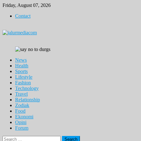
Skip
Friday, August 07, 2026
to
Contact
content
News
Health
Sports
Lifestyle
Fashion
Technology
Travel
Relationship
Zodiak
Food
Ekonomi
Opini
Forum
Search