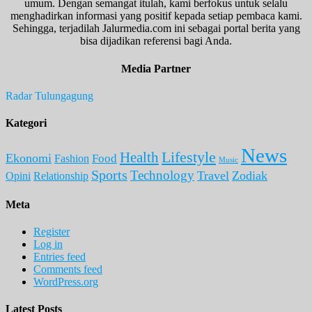
umum. Dengan semangat itulah, kami berfokus untuk selalu
menghadirkan informasi yang positif kepada setiap pembaca kami.
Sehingga, terjadilah Jalurmedia.com ini sebagai portal berita yang
bisa dijadikan referensi bagi Anda.
Media Partner
Radar Tulungagung
Kategori
News
Lifestyle
Health
Ekonomi
Food
Fashion
Music
Sports
Technology
Travel
Zodiak
Opini
Relationship
Meta
Register
Log in
Entries feed
Comments feed
WordPress.org
Latest Posts