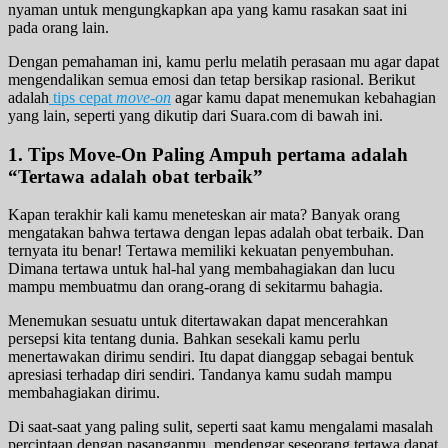
nyaman untuk mengungkapkan apa yang kamu rasakan saat ini
pada orang lain.
Dengan pemahaman ini, kamu perlu melatih perasaan mu agar dapat
mengendalikan semua emosi dan tetap bersikap rasional. Berikut
adalah
tips cepat
move-on
agar kamu dapat menemukan kebahagian
yang lain, seperti yang dikutip dari Suara.com di bawah ini.
1. Tips Move-On Paling Ampuh pertama adalah
“Tertawa adalah obat terbaik”
Kapan terakhir kali kamu meneteskan air mata? Banyak orang
mengatakan bahwa tertawa dengan lepas adalah obat terbaik. Dan
ternyata itu benar! Tertawa memiliki kekuatan penyembuhan.
Dimana tertawa untuk hal-hal yang membahagiakan dan lucu
mampu membuatmu dan orang-orang di sekitarmu bahagia.
Menemukan sesuatu untuk ditertawakan dapat mencerahkan
persepsi kita tentang dunia. Bahkan sesekali kamu perlu
menertawakan dirimu sendiri. Itu dapat dianggap sebagai bentuk
apresiasi terhadap diri sendiri. Tandanya kamu sudah mampu
membahagiakan dirimu.
Di saat-saat yang paling sulit, seperti saat kamu mengalami masalah
percintaan dengan pasanganmu, mendengar seseorang tertawa dapat