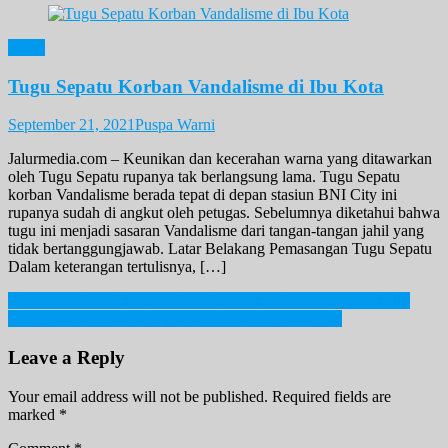
News
Tugu Sepatu Korban Vandalisme di Ibu Kota
September 21, 2021
Puspa Warni
Jalurmedia.com – Keunikan dan kecerahan warna yang ditawarkan
oleh Tugu Sepatu rupanya tak berlangsung lama. Tugu Sepatu
korban Vandalisme berada tepat di depan stasiun BNI City ini
rupanya sudah di angkut oleh petugas. Sebelumnya diketahui bahwa
tugu ini menjadi sasaran Vandalisme dari tangan-tangan jahil yang
tidak bertanggungjawab. Latar Belakang Pemasangan Tugu Sepatu
Dalam keterangan tertulisnya, […]
Post
Film Yang Patut Ditonton Dan Diperankan Oleh Aktor Terbaik!
Indonesia Jadi Sasaran Spyware! Apa Penyebabnya?
navigation
Leave a Reply
Your email address will not be published.
Required fields are
marked
*