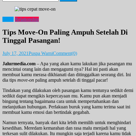
for:
News
Relationship
Tips Move-On Paling Ampuh Setelah Di
Tinggal Pasangan!
July 17, 2021
Puspa Warni
Comment(0)
Jalurmedia.com
– Apa yang akan kamu lakukan jika pasangan mu
mencintai orang lain dan mengagumi nya? Hal ini pasti akan
membuat kamu merasa dikhianati dan ditinggalkan seorang diri. Ini
dia tips
move-on
paling ampuh setelah di tinggal pacar!
Tindakan yang dilakukan oleh pasangan kamu tentunya sedikit demi
sedikit dapat mengikis kepercayaan mu. Kamu pun akan menjadi
bingung tentang bagaimana cara untuk mempertahankan dan
melanjutkan hubungan. Perlakuan buruk yang kamu terima saat ini
membuat kamu emosi dan bertindak gegabah.
Namun ternyata, banyak dari kita lebih memilih untuk menghindari
kesedihan. Meredam kemarahan dan rasa malu menjadi hal yang
terkesan sulit dilakukan. Itu mungkin saja terjadi karena kamu tidak