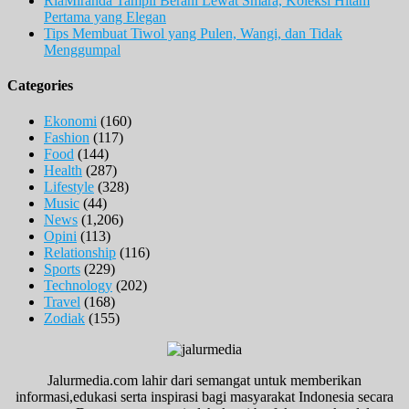
RiaMiranda Tampil Berani Lewat Smara, Koleksi Hitam
Pertama yang Elegan
Tips Membuat Tiwol yang Pulen, Wangi, dan Tidak
Menggumpal
Categories
Ekonomi
(160)
Fashion
(117)
Food
(144)
Health
(287)
Lifestyle
(328)
Music
(44)
News
(1,206)
Opini
(113)
Relationship
(116)
Sports
(229)
Technology
(202)
Travel
(168)
Zodiak
(155)
Jalurmedia.com lahir dari semangat untuk memberikan
informasi,edukasi serta inspirasi bagi masyarakat Indonesia secara