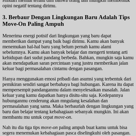
Hindari menilai terlalu dini bahwa orang lain mungkin membentuk
opini negatif tentang dirimu.
3. Berbaur Dengan Lingkungan Baru Adalah Tips
Move-On Paling Ampuh
Menerima energi potisif dari lingkungan yang baru dapat
memberikan dampat yang baik bagi dirimu. Kamu akan banyak
menemukan hal-hal baru yang belum pernah kamu alami
sebelumnya. Kamu akan banyak belajar dan mengerti tentang arti
kehidupan dari sudut pandang berbeda. Bahkan, mungkin saja kamu
akan mendapatkan saran percintaan yang justru memberikan jalan
keluar bagi permasalahan cintamu dengan pasangan.
Hanya menggunakan emosi pribadi dan asumsi yang terbentuk dari
pemikiran sendiri sangat berbahaya bagi hubungan. Karena itu dapat
mempersempit pandanganmu dalam menyelesaikan masalah. Jalan
keluar yang kamu dapatkan hanya disitu-situ saja. Kedepannya
hubunganmu cenderung akan mngulang kesalahan dan
permasalahan yang sama. Maka berbaurlah dengan lingkungan yang
baru dan belajar tentang kebahagiaan sebanyak mungkin. Ini akan
membantu mu untuk cepat
move-on
.
Nah itu dia tiga tips
move-on
paling ampuh buat kamu untuk bisa
segera menemukan kebahagiaan pasca diselingkuhi oleh pasangan.