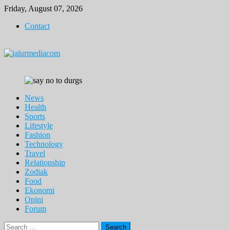
Skip
Friday, August 07, 2026
to
Contact
content
News
Health
Sports
Lifestyle
Fashion
Technology
Travel
Relationship
Zodiak
Food
Ekonomi
Opini
Forum
Search