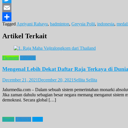
Twitter
Email
Tagged
Apriyani Rahayu
,
badminton
,
Greysia Polii
,
indonesia
,
medal
Share
Artikel Terkait
Ekonomi
Lifestyle
Mengenal Lebih Dekat Daftar Raja Terkaya di Duni
December 21, 2021
December 20, 2021
Sellita Sellita
Jalurmedia.com – Dalam sebuah sistem pemerintahan monarki absolut,
Jika zaman dahulu sebagian besar negara memang menganut sistem m
demokrasi. Secara global […]
Health
Lifestyle
News