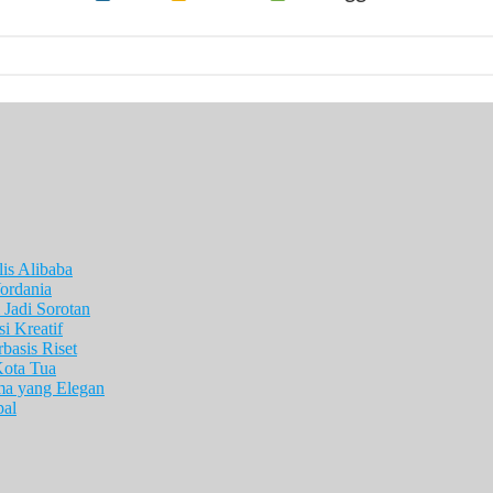
is Alibaba
ordania
Jadi Sorotan
i Kreatif
asis Riset
Kota Tua
ma yang Elegan
pal