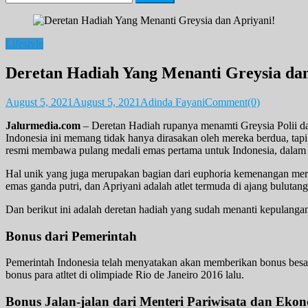
for:
Lifestyle
Deretan Hadiah Yang Menanti Greysia dan
August 5, 2021
August 5, 2021
Adinda Fayani
Comment(0)
Jalurmedia.com
– Deretan Hadiah rupanya menamti Greysia Polii d
Indonesia ini memang tidak hanya dirasakan oleh mereka berdua, tapi
resmi membawa pulang medali emas pertama untuk Indonesia, dala
Hal unik yang juga merupakan bagian dari euphoria kemenangan mere
emas ganda putri, dan Apriyani adalah atlet termuda di ajang buluta
Dan berikut ini adalah deretan hadiah yang sudah menanti kepulangan 
Bonus dari Pemerintah
Pemerintah Indonesia telah menyatakan akan memberikan bonus besar 
bonus para atltet di olimpiade Rio de Janeiro 2016 lalu.
Bonus Jalan-jalan dari Menteri Pariwisata dan Ekon