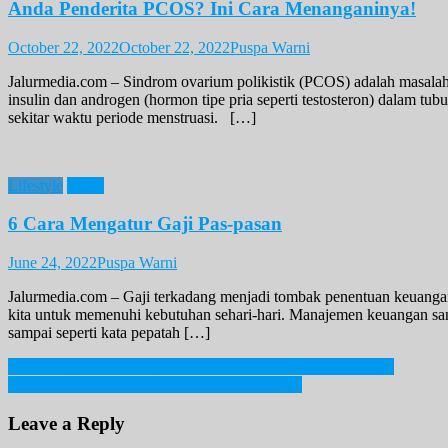
Anda Penderita PCOS? Ini Cara Menanganinya!
October 22, 2022
October 22, 2022
Puspa Warni
Jalurmedia.com – Sindrom ovarium polikistik (PCOS) adalah masala
insulin dan androgen (hormon tipe pria seperti testosteron) dalam 
sekitar waktu periode menstruasi. […]
Lifestyle
News
6 Cara Mengatur Gaji Pas-pasan
June 24, 2022
Puspa Warni
Jalurmedia.com – Gaji terkadang menjadi tombak penentuan keuangan 
kita untuk memenuhi kebutuhan sehari-hari. Manajemen keuangan san
sampai seperti kata pepatah […]
Post
Efek Samping Dari Vaksin Covid-19 Yang Terkesan Normal.
Berapa Harga Medali Olimpiade Tokyo 2020?
navigation
Leave a Reply