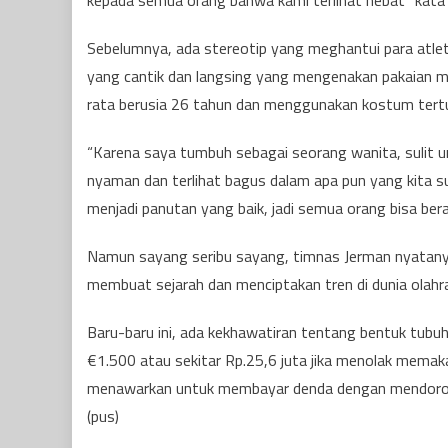
kepada semua orang bahwa kami terlihat hebat” kata S
Sebelumnya, ada stereotip yang meghantui para atle
yang cantik dan langsing yang mengenakan pakaian m
rata berusia 26 tahun dan menggunakan kostum tert
“Karena saya tumbuh sebagai seorang wanita, sulit 
nyaman dan terlihat bagus dalam apa pun yang kita suk
menjadi panutan yang baik, jadi semua orang bisa ber
Namun sayang seribu sayang, timnas Jerman nyatanya 
membuat sejarah dan menciptakan tren di dunia olahr
Baru-baru ini, ada kekhawatiran tentang bentuk tubu
€1.500 atau sekitar Rp.25,6 juta jika menolak memaka
menawarkan untuk membayar denda dengan mendorong
(pus)