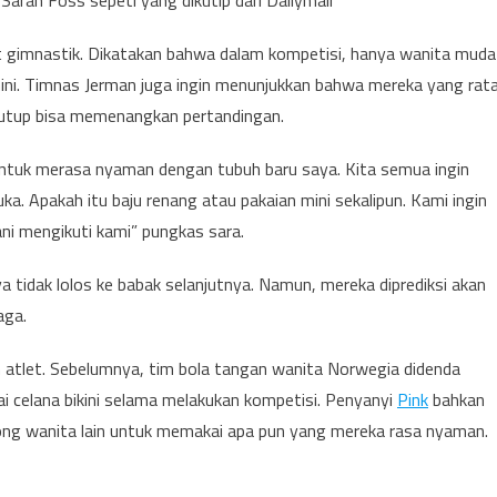
arah Foss sepeti yang dikutip dari Dailymail
t gimnastik. Dikatakan bahwa dalam kompetisi, hanya wanita muda
ini. Timnas Jerman juga ingin menunjukkan bahwa mereka yang rat
utup bisa memenangkan pertandingan.
untuk merasa nyaman dengan tubuh baru saya. Kita semua ingin
a. Apakah itu baju renang atau pakaian mini sekalipun. Kami ingin
ani mengikuti kami” pungkas sara.
tidak lolos ke babak selanjutnya. Namun, mereka diprediksi akan
aga.
h atlet. Sebelumnya, tim bola tangan wanita Norwegia didenda
i celana bikini selama melakukan kompetisi. Penyanyi
Pink
bahkan
 wanita lain untuk memakai apa pun yang mereka rasa nyaman.