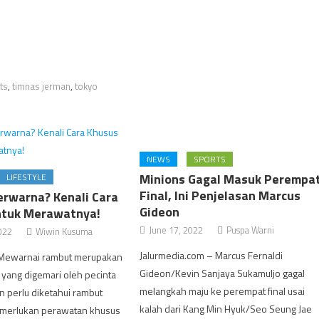
ts
,
timnas jerman
,
tokyo
NEWS
SPORTS
Minions Gagal Masuk Perempa
LIFESTYLE
Final, Ini Penjelasan Marcus
rwarna? Kenali Cara
Gideon
ntuk Merawatnya!
June 17, 2022
Puspa Warni
022
Wiwin Kusuma
Jalurmedia.com – Marcus Fernaldi
 Mewarnai rambut merupakan
Gideon/Kevin Sanjaya Sukamuljo gagal
l yang digemari oleh pecinta
melangkah maju ke perempat final usai
 perlu diketahui rambut
kalah dari Kang Min Hyuk/Seo Seung Jae
merlukan perawatan khusus