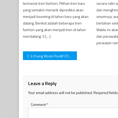
termasuk tren fashion. Pilihan tren baru
secara rutin
yang semakin menarik diprediksi akan
dan menghind
menjadi booming di tahun baru yang akan
umumnya, war
datang. Berikut adalah beberapa tren
bertahan sela
fashion yang akan menjadi tren di tahun
Waktu ini ak
mendatang. 5 […]
dari perawata
perwatan ram
Post
Ji Chang Wook Positif COVID-19, Syuting Drama Ditunda!
navigation
Leave a Reply
Your email address will not be published.
Required field
Comment
*