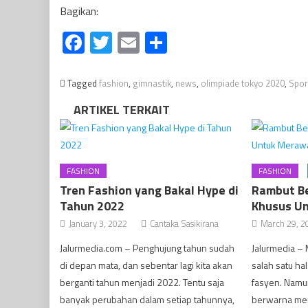
Bagikan:
Facebook
Twitter
Email
Share
Tagged
fashion
,
gimnastik
,
news
,
olimpiade tokyo 2020
,
Spor
ARTIKEL TERKAIT
FASHION
FASHION
Tren Fashion yang Bakal Hype di
Rambut Be
Tahun 2022
Khusus U
January 3, 2022
Cantaka Sasikirana
March 29, 2
Jalurmedia.com – Penghujung tahun sudah
Jalurmedia –
di depan mata, dan sebentar lagi kita akan
salah satu ha
berganti tahun menjadi 2022. Tentu saja
fasyen. Namun
banyak perubahan dalam setiap tahunnya,
berwarna me