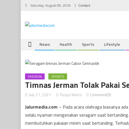
Skip
Saturday, August 08, 2026
Contact
to
content
News
Health
Sports
Lifestyle
FASHION
SPORTS
Timnas Jerman Tolak Pakai S
July 27, 2021
Puspa Warni
Comment(0)
Jalurmedia.com
– Pada acara olahraga biasanya ada
selalu nyaman mengenakan seragam saat bertanding.
membutuhkan pakaian minim saat bertanding. Terhada