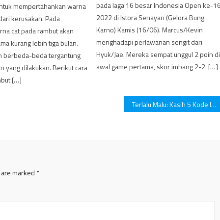
pada laga 16 besar Indonesia Open ke-1
 untuk mempertahankan warna
2022 di Istora Senayan (Gelora Bung
ari kerusakan. Pada
Karno) Kamis (16/06). Marcus/Kevin
na cat pada rambut akan
menghadapi perlawanan sengit dari
ma kurang lebih tiga bulan.
Hyuk/Jae. Mereka sempat unggul 2 poin d
an berbeda-beda tergantung
awal game pertama, skor imbang 2-2. […]
n yang dilakukan. Berikut cara
but […]
Terlalu Malu: Kasih 5 Kode Ini biar Calon Pasanganmu Peka!
s are marked
*