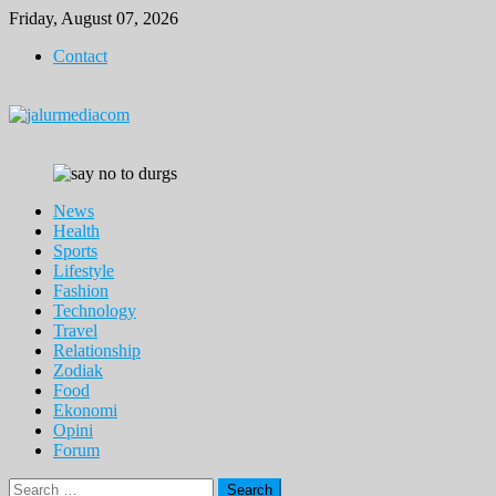
Skip
Friday, August 07, 2026
to
Contact
content
News
Health
Sports
Lifestyle
Fashion
Technology
Travel
Relationship
Zodiak
Food
Ekonomi
Opini
Forum
Search