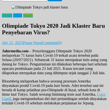
for:
Health
News
Sports
Olimpiade Tokyo 2020 Jadi Klaster Baru
Penyebaran Virus?
July 21, 2021
Puspa Warni
Comment(0)
Jalurmedia.com
– Penyelenggara Olimpiade Tokyo 2020
melaporkan 71 kasus baru Covid-19 terkait acara tersebut pada
Selasa (20/07/2021). Sebanyak 31 kasus merupakan turis asing yang
datang ke Tokyo. Pengumuman ini dilakukan beberapa hari sebelum
upacara pembukaan pada 23 Juli 2021. Kasus tercatat yang
dilaporkan merupakan data yang dihimpun sejak tanggal 2 Juli lalu.
Bloomberg melaporkan bahwa seorang pesenam Amerika
dinyatakan positif Covid-19 pada hari Senin. Atlet tersebut saat ini
berada di kamp pelatihan pra-Olimpiade di Inzai, sebuah kota di
timur laut Tokyo. Salah seorang binintang tenis asal Amerika,
Coco
Gauff
, juga mengundurkan diri dari pertandingan setelah dinyatakan
tertulah Covid-19 sebelum melakukan perjalanan ke Jepang.