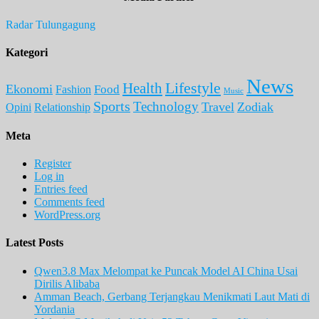
Radar Tulungagung
Kategori
News
Lifestyle
Health
Ekonomi
Food
Fashion
Music
Sports
Technology
Travel
Zodiak
Opini
Relationship
Meta
Register
Log in
Entries feed
Comments feed
WordPress.org
Latest Posts
Qwen3.8 Max Melompat ke Puncak Model AI China Usai
Dirilis Alibaba
Amman Beach, Gerbang Terjangkau Menikmati Laut Mati di
Yordania