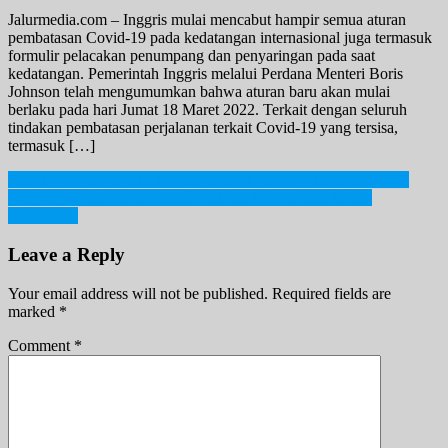
Jalurmedia.com – Inggris mulai mencabut hampir semua aturan
pembatasan Covid-19 pada kedatangan internasional juga termasuk
formulir pelacakan penumpang dan penyaringan pada saat
kedatangan. Pemerintah Inggris melalui Perdana Menteri Boris
Johnson telah mengumumkan bahwa aturan baru akan mulai
berlaku pada hari Jumat 18 Maret 2022. Terkait dengan seluruh
tindakan pembatasan perjalanan terkait Covid-19 yang tersisa,
termasuk […]
Post
Cocok Jadi Guru, Ini Dia Lima Zodiak Yang Paling Kompeten!
Netflix Masuki Bisnis Game, Efek Dari Turunnya Jumlah
navigation
Pelanggan.
Leave a Reply
Your email address will not be published.
Required fields are
marked
*
Comment
*