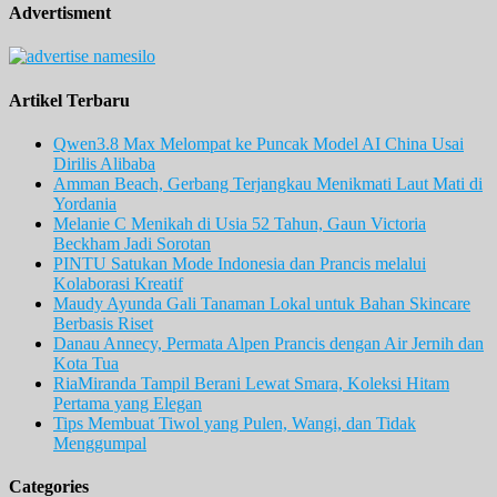
Advertisment
Artikel Terbaru
Qwen3.8 Max Melompat ke Puncak Model AI China Usai
Dirilis Alibaba
Amman Beach, Gerbang Terjangkau Menikmati Laut Mati di
Yordania
Melanie C Menikah di Usia 52 Tahun, Gaun Victoria
Beckham Jadi Sorotan
PINTU Satukan Mode Indonesia dan Prancis melalui
Kolaborasi Kreatif
Maudy Ayunda Gali Tanaman Lokal untuk Bahan Skincare
Berbasis Riset
Danau Annecy, Permata Alpen Prancis dengan Air Jernih dan
Kota Tua
RiaMiranda Tampil Berani Lewat Smara, Koleksi Hitam
Pertama yang Elegan
Tips Membuat Tiwol yang Pulen, Wangi, dan Tidak
Menggumpal
Categories