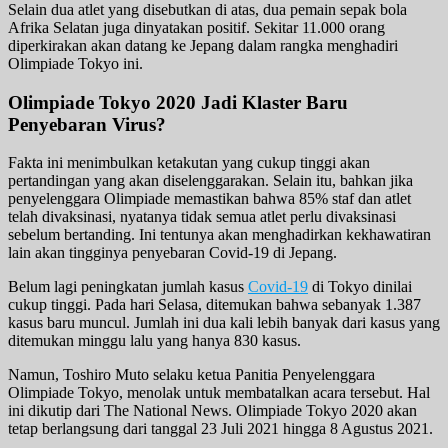
Selain dua atlet yang disebutkan di atas, dua pemain sepak bola
Afrika Selatan juga dinyatakan positif. Sekitar 11.000 orang
diperkirakan akan datang ke Jepang dalam rangka menghadiri
Olimpiade Tokyo ini.
Olimpiade Tokyo 2020 Jadi Klaster Baru
Penyebaran Virus?
Fakta ini menimbulkan ketakutan yang cukup tinggi akan
pertandingan yang akan diselenggarakan. Selain itu, bahkan jika
penyelenggara Olimpiade memastikan bahwa 85% staf dan atlet
telah divaksinasi, nyatanya tidak semua atlet perlu divaksinasi
sebelum bertanding. Ini tentunya akan menghadirkan kekhawatiran
lain akan tingginya penyebaran Covid-19 di Jepang.
Belum lagi peningkatan jumlah kasus
Covid-19
di Tokyo dinilai
cukup tinggi. Pada hari Selasa, ditemukan bahwa sebanyak 1.387
kasus baru muncul. Jumlah ini dua kali lebih banyak dari kasus yang
ditemukan minggu lalu yang hanya 830 kasus.
Namun, Toshiro Muto selaku ketua Panitia Penyelenggara
Olimpiade Tokyo, menolak untuk membatalkan acara tersebut. Hal
ini dikutip dari The National News. Olimpiade Tokyo 2020 akan
tetap berlangsung dari tanggal 23 Juli 2021 hingga 8 Agustus 2021.