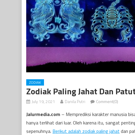
ZODIAK
Zodiak Paling Jahat Dan Patu
July 19, 2021
Danila Putri
Comment(0)
Jalurmedia.com
– Memprediksi karakter manusia bisa 
hanya terlihat dari luar. Oleh karena itu, sangat pen
sepenuhnya.
Berikut adalah zodiak paling jahat
dan pa