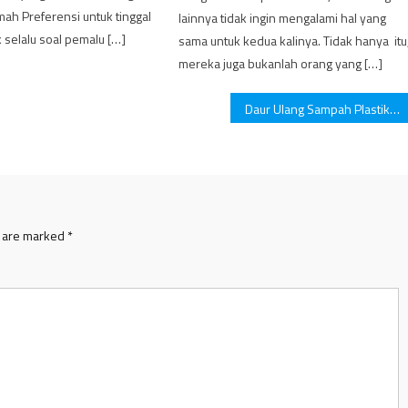
ah Preferensi untuk tinggal
lainnya tidak ingin mengalami hal yang
k selalu soal pemalu […]
sama untuk kedua kalinya. Tidak hanya itu
mereka juga bukanlah orang yang […]
Daur Ulang Sampah Plastik, Patémar Rilis Celana Renang Pria Yang Unik.
s are marked
*