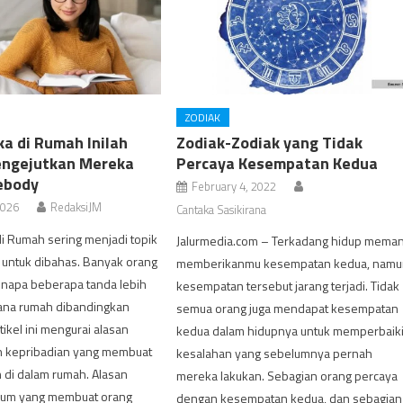
ZODIAK
ka di Rumah Inilah
Zodiak-Zodiak yang Tidak
engejutkan Mereka
Percaya Kesempatan Kedua
ebody
February 4, 2022
2026
RedaksiJM
Cantaka Sasikirana
i Rumah sering menjadi topik
Jalurmedia.com – Terkadang hidup mema
 untuk dibahas. Banyak orang
memberikanmu kesempatan kedua, namu
napa beberapa tanda lebih
kesempatan tersebut jarang terjadi. Tidak
ana rumah dibandingkan
semua orang juga mendapat kesempatan
tikel ini mengurai alasan
kedua dalam hidupnya untuk memperbaik
an kepribadian yang membuat
kesalahan yang sebelumnya pernah
 di dalam rumah. Alasan
mereka lakukan. Sebagian orang percaya
mum yang membuat orang
dengan kesempatan kedua, dan sebagian