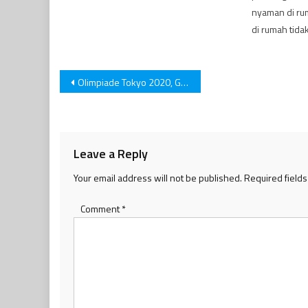
nyaman di rum
di rumah tida
Post
Olimpiade Tokyo 2020, Greysia Polii / Apriyani Rahayu Siap Lawan Tim Tuan Rumah
navigation
Leave a Reply
Your email address will not be published.
Required field
Comment
*