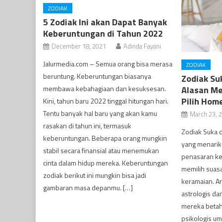
ZODIAK
5 Zodiak Ini akan Dapat Banyak
Keberuntungan di Tahun 2022
December 18, 2021
Adinda Fayani
Jalurmedia.com – Semua orang bisa merasa
ZODIAK
beruntung. Keberuntungan biasanya
Zodiak Su
Alasan M
membawa kebahagiaan dan kesuksesan.
Pilih Hom
Kini, tahun baru 2022 tinggal hitungan hari.
Tentu banyak hal baru yang akan kamu
March 23, 
rasakan di tahun ini, termasuk
Zodiak Suka d
keberuntungan. Beberapa orang mungkin
yang menarik
stabil secara finansial atau menemukan
penasaran ke
cinta dalam hidup mereka. Keberuntungan
memilih suas
zodiak berikut ini mungkin bisa jadi
keramaian. Ar
gambaran masa depanmu. […]
astrologis d
mereka betah
psikologis u