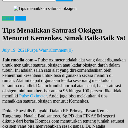
for:
Health
News
Tips Menaikkan Saturasi Oksigen
Menurut Kemenkes. Simak Baik-Baik Ya!
July 19, 2021
Puspa Warni
Comment(0)
Jalurmedia.com
– Pulse oximeter adalah alat yang dapat digunakan
untuk mengukur saturasi oksigen atau kadar oksigen darah dalam
tubuh. Ini adalah salah satu alat yang direkomendasikan oleh
kementrian kesehtaan untuk bisa digunakan secara mandiri di
rumah. Alat ini dapat digunakan ketika seseorang melakukan
karantina mandiri. Dalam kondisi normal atau sehat, batas saturasi
oksigen minimum berkisar antara 95 hingga 100 persen. Jika tidak
memiliki
Pulse Oximeter
, Anda juga bisa melakukan 4 tips
menaikkan saturasi oksigen menurut Kemenkes.
Dokter Spesialis Penyakit Dalam RS Primaya Pasar Kemis
Tangerang, Natalia Budisantoso, Sp.PD dan FINASIM seperti
dikutip dari berita Kompas.com menuturkan tentang jumlah saturasi
oksigen yang bisa menyebabkan sesak napas. Dr. Natalia