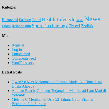
Kategori
News
Lifestyle
Health
Ekonomi
Food
Fashion
Music
Sports
Technology
Travel
Zodiak
Opini
Relationship
Meta
Register
Log in
Entries feed
Comments feed
WordPress.org
Latest Posts
Qwen3.8 Max Melompat ke Puncak Model AI China Usai
Dirilis Alibaba
Amman Beach, Gerbang Terjangkau Menikmati Laut Mati di
Yordania
Melanie C Menikah di Usia 52 Tahun, Gaun Victoria
Beckham Jadi Sorotan