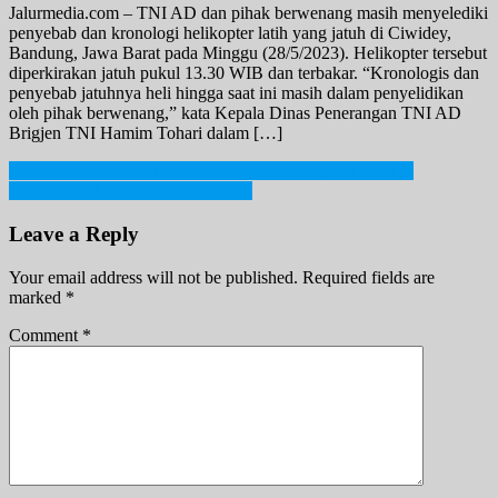
Jalurmedia.com – TNI AD dan pihak berwenang masih menyelediki
penyebab dan kronologi helikopter latih yang jatuh di Ciwidey,
Bandung, Jawa Barat pada Minggu (28/5/2023). Helikopter tersebut
diperkirakan jatuh pukul 13.30 WIB dan terbakar. “Kronologis dan
penyebab jatuhnya heli hingga saat ini masih dalam penyelidikan
oleh pihak berwenang,” kata Kepala Dinas Penerangan TNI AD
Brigjen TNI Hamim Tohari dalam […]
Post
Kekeliruan Informasi Covid Facebook Membunuh Orang
Manfaat Makanan Bagi Kesehatan
navigation
Leave a Reply
Your email address will not be published.
Required fields are
marked
*
Comment
*