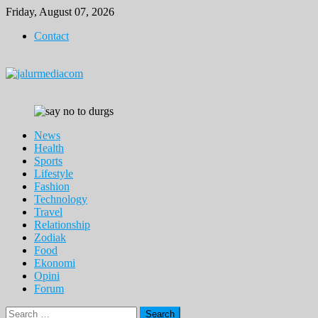
Skip
Friday, August 07, 2026
to
Contact
content
News
Health
Sports
Lifestyle
Fashion
Technology
Travel
Relationship
Zodiak
Food
Ekonomi
Opini
Forum
Search