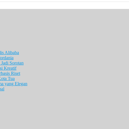
is Alibaba
ordania
Jadi Sorotan
i Kreatif
asis Riset
Kota Tua
ma yang Elegan
pal