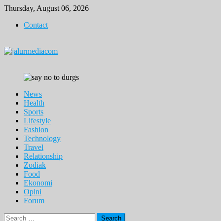
Skip
Thursday, August 06, 2026
to
Contact
content
News
Health
Sports
Lifestyle
Fashion
Technology
Travel
Relationship
Zodiak
Food
Ekonomi
Opini
Forum
Search