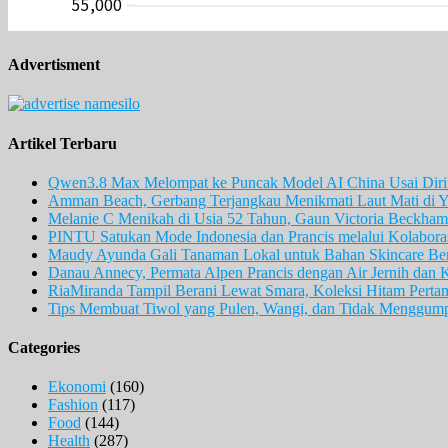
Advertisment
Artikel Terbaru
Qwen3.8 Max Melompat ke Puncak Model AI China Usai Diril
Amman Beach, Gerbang Terjangkau Menikmati Laut Mati di Y
Melanie C Menikah di Usia 52 Tahun, Gaun Victoria Beckham 
PINTU Satukan Mode Indonesia dan Prancis melalui Kolaboras
Maudy Ayunda Gali Tanaman Lokal untuk Bahan Skincare Berb
Danau Annecy, Permata Alpen Prancis dengan Air Jernih dan 
RiaMiranda Tampil Berani Lewat Smara, Koleksi Hitam Perta
Tips Membuat Tiwol yang Pulen, Wangi, dan Tidak Menggum
Categories
Ekonomi
(160)
Fashion
(117)
Food
(144)
Health
(287)