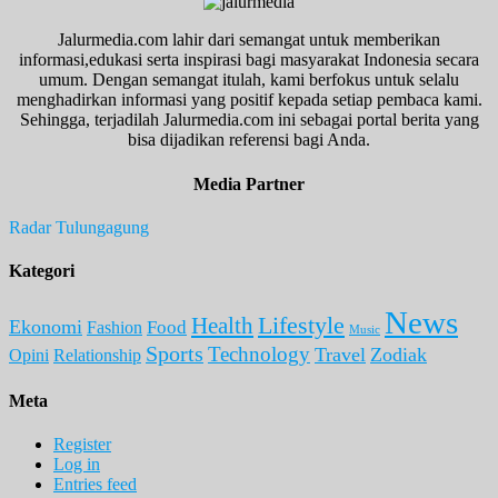
Jalurmedia.com lahir dari semangat untuk memberikan
informasi,edukasi serta inspirasi bagi masyarakat Indonesia secara
umum. Dengan semangat itulah, kami berfokus untuk selalu
menghadirkan informasi yang positif kepada setiap pembaca kami.
Sehingga, terjadilah Jalurmedia.com ini sebagai portal berita yang
bisa dijadikan referensi bagi Anda.
Media Partner
Radar Tulungagung
Kategori
News
Lifestyle
Health
Ekonomi
Food
Fashion
Music
Sports
Technology
Travel
Zodiak
Opini
Relationship
Meta
Register
Log in
Entries feed