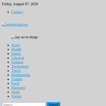
Skip
Friday, August 07, 2026
to
Contact
content
News
Health
Sports
Lifestyle
Fashion
Technology
Travel
Relationship
Zodiak
Food
Ekonomi
Opini
Forum
Search