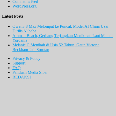
Comments feed
WordPress.org
Latest Posts
Qwen3.8 Max Melompat ke Puncak Model AI China Usai
Dirilis Alibaba
Amman Beach, Gerbang Terjangkau Menikmati Laut Mati di
Yordania
Melanie C Menikah di Usia 52 Tahun, Gaun Victoria
Beckham Jadi Sorotan
Privacy & Policy
Support
FAQ
Panduan Media Siber
REDAKSI