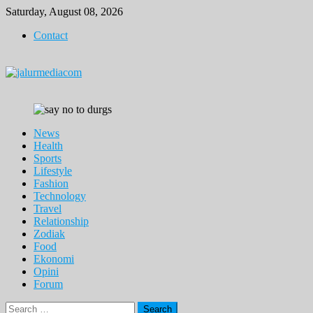
Skip
Saturday, August 08, 2026
to
Contact
content
News
Health
Sports
Lifestyle
Fashion
Technology
Travel
Relationship
Zodiak
Food
Ekonomi
Opini
Forum
Search