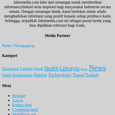
Jalurmedia.com lahir dari semangat untuk memberikan
informasi,edukasi serta inspirasi bagi masyarakat Indonesia secara
umum. Dengan semangat itulah, kami berfokus untuk selalu
menghadirkan informasi yang positif kepada setiap pembaca kami.
Sehingga, terjadilah Jalurmedia.com ini sebagai portal berita yang
bisa dijadikan referensi bagi Anda.
Media Partner
Radar Tulungagung
Kategori
News
Lifestyle
Health
Ekonomi
Food
Fashion
Music
Sports
Technology
Travel
Zodiak
Opini
Relationship
Meta
Register
Log in
Entries feed
Comments feed
WordPress.org