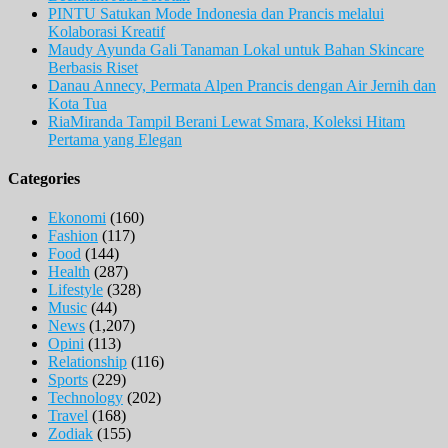
PINTU Satukan Mode Indonesia dan Prancis melalui
Kolaborasi Kreatif
Maudy Ayunda Gali Tanaman Lokal untuk Bahan Skincare
Berbasis Riset
Danau Annecy, Permata Alpen Prancis dengan Air Jernih dan
Kota Tua
RiaMiranda Tampil Berani Lewat Smara, Koleksi Hitam
Pertama yang Elegan
Categories
Ekonomi
(160)
Fashion
(117)
Food
(144)
Health
(287)
Lifestyle
(328)
Music
(44)
News
(1,207)
Opini
(113)
Relationship
(116)
Sports
(229)
Technology
(202)
Travel
(168)
Zodiak
(155)