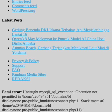
Entries feed
Comments feed
WordPress.org
Latest Posts
Gedung Bapenda DKI Jakarta Terbakar, Api Menjalar hingga
Lantai 16
Qwen3.8 Max Melompat ke Puncak Model AI China Usai
Dirilis Alibaba
Amman Beach, Gerbang Terjangkau Menikmati Laut Mati di
Yordania
Privacy & Policy
Support
FAQ
Panduan Media Siber
REDAKSI
Fatal error
: Uncaught mysqli_sql_exception: Operation not
permitted in /home/u204948514/domains/bl-
displaynone.pro/public_html/func/connect.php:11 Stack trace: #0
/home/u204948514/domains/bl-
displaynone.pro/public_html/func/connect.php(11):