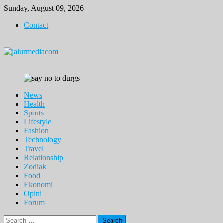
Skip
Sunday, August 09, 2026
to
Contact
content
News
Health
Sports
Lifestyle
Fashion
Technology
Travel
Relationship
Zodiak
Food
Ekonomi
Opini
Forum
Search