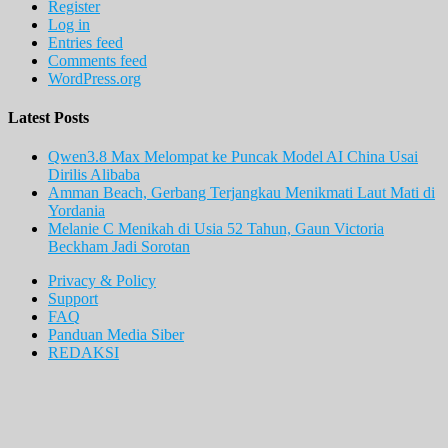
Register
Log in
Entries feed
Comments feed
WordPress.org
Latest Posts
Qwen3.8 Max Melompat ke Puncak Model AI China Usai
Dirilis Alibaba
Amman Beach, Gerbang Terjangkau Menikmati Laut Mati di
Yordania
Melanie C Menikah di Usia 52 Tahun, Gaun Victoria
Beckham Jadi Sorotan
Privacy & Policy
Support
FAQ
Panduan Media Siber
REDAKSI