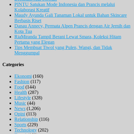
PINTU Satukan Mode Indonesia dan Prancis melalui
Kolaborasi Kreatif
Maudy Ayunda Gali Tanaman Lokal untuk Bahan Skincare
Berbasis Riset
Danau Annecy, Permata Alpen Prancis dengan Air Jernih dan
Kota Tua
RiaMiranda Tampil Berani Lewat Smara, Koleksi Hitam
Pertama yang Elegan
Tips Membuat Tiwol yang Pulen, Wangi, dan Tidak
Menggumpal
Categories
Ekonomi
(160)
Fashion
(117)
Food
(144)
Health
(287)
Lifestyle
(328)
Music
(44)
News
(1,206)
Opini
(113)
Relationship
(116)
Sports
(229)
Technology
(202)