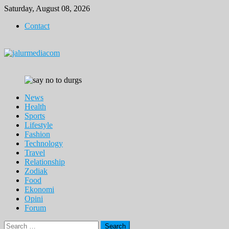
Skip
Saturday, August 08, 2026
to
Contact
content
News
Health
Sports
Lifestyle
Fashion
Technology
Travel
Relationship
Zodiak
Food
Ekonomi
Opini
Forum
Search