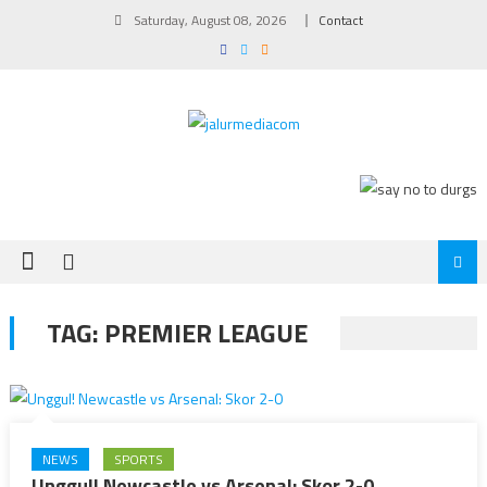
Skip
Saturday, August 08, 2026
Contact
to
content
TAG:
PREMIER LEAGUE
NEWS
SPORTS
Unggul! Newcastle vs Arsenal: Skor 2-0