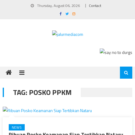
Skip
Thursday, August 06, 2026
Contact
to
content
TAG:
POSKO PPKM
NEWS
Ribuan Posko Keamanan Siap Tertibkan Nataru