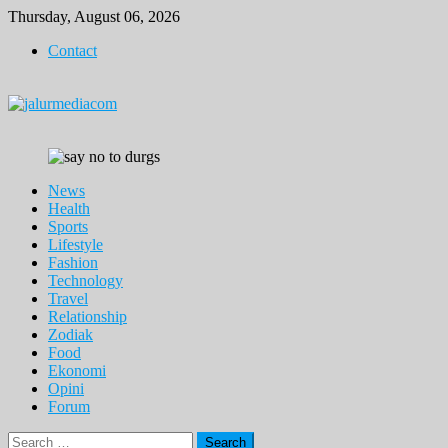
Skip
Thursday, August 06, 2026
to
Contact
content
News
Health
Sports
Lifestyle
Fashion
Technology
Travel
Relationship
Zodiak
Food
Ekonomi
Opini
Forum
Search