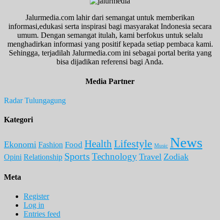
Jalurmedia.com lahir dari semangat untuk memberikan
informasi,edukasi serta inspirasi bagi masyarakat Indonesia secara
umum. Dengan semangat itulah, kami berfokus untuk selalu
menghadirkan informasi yang positif kepada setiap pembaca kami.
Sehingga, terjadilah Jalurmedia.com ini sebagai portal berita yang
bisa dijadikan referensi bagi Anda.
Media Partner
Radar Tulungagung
Kategori
News
Lifestyle
Health
Ekonomi
Food
Fashion
Music
Sports
Technology
Travel
Zodiak
Opini
Relationship
Meta
Register
Log in
Entries feed