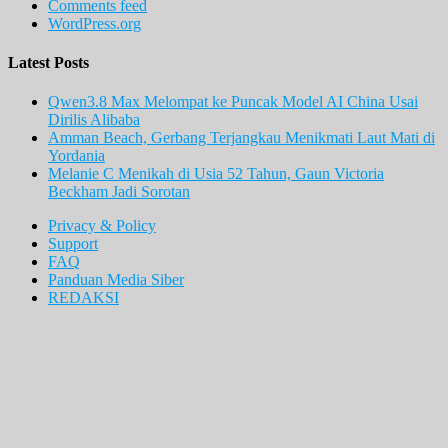
Comments feed
WordPress.org
Latest Posts
Qwen3.8 Max Melompat ke Puncak Model AI China Usai
Dirilis Alibaba
Amman Beach, Gerbang Terjangkau Menikmati Laut Mati di
Yordania
Melanie C Menikah di Usia 52 Tahun, Gaun Victoria
Beckham Jadi Sorotan
Privacy & Policy
Support
FAQ
Panduan Media Siber
REDAKSI