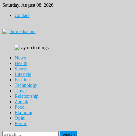
Skip
Saturday, August 08, 2026
to
Contact
content
News
Health
Sports
Lifestyle
Fashion
Technology
Travel
Relationship
Zodiak
Food
Ekonomi
Opini
Forum
Search