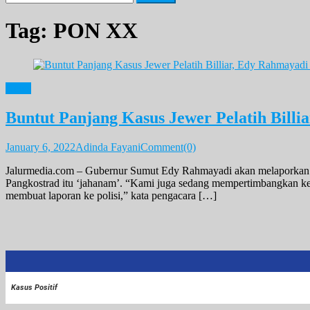
for:
Tag:
PON XX
News
Buntut Panjang Kasus Jewer Pelatih Billi
January 6, 2022
Adinda Fayani
Comment(0)
Jalurmedia.com – Gubernur Sumut Edy Rahmayadi akan melaporkan pel
Pangkostrad itu ‘jahanam’. “Kami juga sedang mempertimbangkan ke
membuat laporan ke polisi,” kata pengacara […]