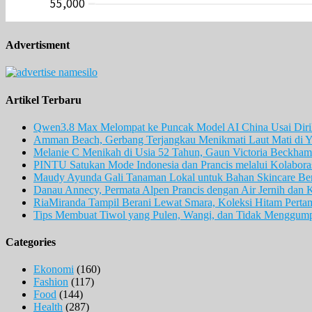
Advertisment
Artikel Terbaru
Qwen3.8 Max Melompat ke Puncak Model AI China Usai Diril
Amman Beach, Gerbang Terjangkau Menikmati Laut Mati di Y
Melanie C Menikah di Usia 52 Tahun, Gaun Victoria Beckham 
PINTU Satukan Mode Indonesia dan Prancis melalui Kolaboras
Maudy Ayunda Gali Tanaman Lokal untuk Bahan Skincare Berb
Danau Annecy, Permata Alpen Prancis dengan Air Jernih dan 
RiaMiranda Tampil Berani Lewat Smara, Koleksi Hitam Perta
Tips Membuat Tiwol yang Pulen, Wangi, dan Tidak Menggum
Categories
Ekonomi
(160)
Fashion
(117)
Food
(144)
Health
(287)