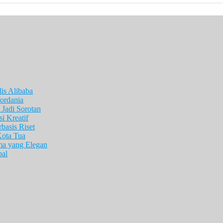
is Alibaba
ordania
Jadi Sorotan
i Kreatif
asis Riset
Kota Tua
ma yang Elegan
pal