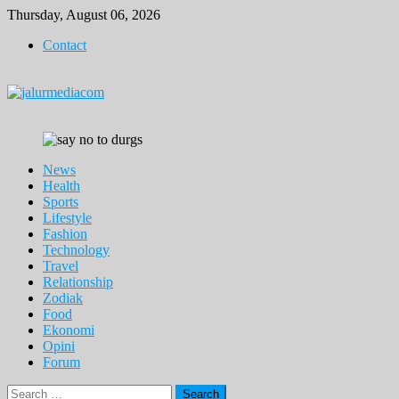
Skip
Thursday, August 06, 2026
to
Contact
content
News
Health
Sports
Lifestyle
Fashion
Technology
Travel
Relationship
Zodiak
Food
Ekonomi
Opini
Forum
Search