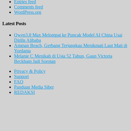
Entries feed
Comments feed
WordPress.org
Latest Posts
Qwen3.8 Max Melompat ke Puncak Model AI China Usai
Dirilis Alibaba
Amman Beach, Gerbang Terjangkau Menikmati Laut Mati di
Yordania
Melanie C Menikah di Usia 52 Tahun, Gaun Victoria
Beckham Jadi Sorotan
Privacy & Policy
Support
FAQ
Panduan Media Siber
REDAKSI