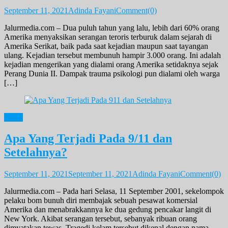
September 11, 2021
Adinda Fayani
Comment(0)
Jalurmedia.com – Dua puluh tahun yang lalu, lebih dari 60% orang
Amerika menyaksikan serangan teroris terburuk dalam sejarah di
Amerika Serikat, baik pada saat kejadian maupun saat tayangan
ulang. Kejadian tersebut membunuh hampir 3.000 orang. Ini adalah
kejadian mengerikan yang dialami orang Amerika setidaknya sejak
Perang Dunia II. Dampak trauma psikologi pun dialami oleh warga
[…]
News
Apa Yang Terjadi Pada 9/11 dan
Setelahnya?
September 11, 2021
September 11, 2021
Adinda Fayani
Comment(0)
Jalurmedia.com – Pada hari Selasa, 11 September 2001, sekelompok
pelaku bom bunuh diri membajak sebuah pesawat komersial
Amerika dan menabrakkannya ke dua gedung pencakar langit di
New York. Akibat serangan tersebut, sebanyak ribuan orang
dimyatakan tewas. Tragedi kelam tersebut dikenal dengan nama