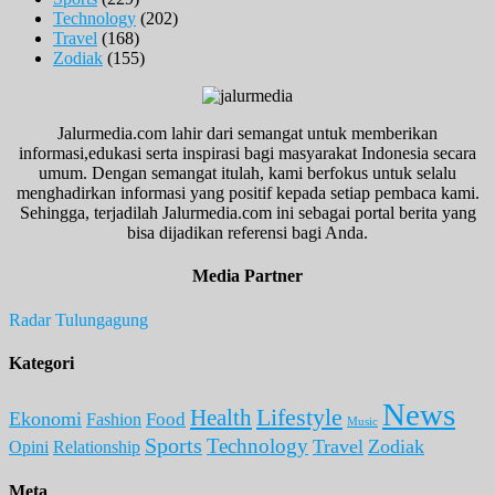
Technology
(202)
Travel
(168)
Zodiak
(155)
Jalurmedia.com lahir dari semangat untuk memberikan
informasi,edukasi serta inspirasi bagi masyarakat Indonesia secara
umum. Dengan semangat itulah, kami berfokus untuk selalu
menghadirkan informasi yang positif kepada setiap pembaca kami.
Sehingga, terjadilah Jalurmedia.com ini sebagai portal berita yang
bisa dijadikan referensi bagi Anda.
Media Partner
Radar Tulungagung
Kategori
News
Lifestyle
Health
Ekonomi
Food
Fashion
Music
Sports
Technology
Travel
Zodiak
Opini
Relationship
Meta