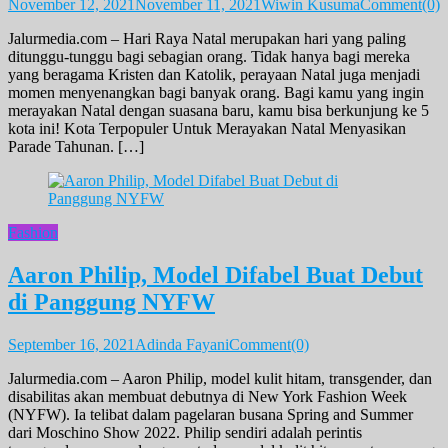
November 12, 2021
November 11, 2021
Wiwin Kusuma
Comment(0)
Jalurmedia.com – Hari Raya Natal merupakan hari yang paling
ditunggu-tunggu bagi sebagian orang. Tidak hanya bagi mereka
yang beragama Kristen dan Katolik, perayaan Natal juga menjadi
momen menyenangkan bagi banyak orang. Bagi kamu yang ingin
merayakan Natal dengan suasana baru, kamu bisa berkunjung ke 5
kota ini! Kota Terpopuler Untuk Merayakan Natal Menyasikan
Parade Tahunan. […]
Fashion
Aaron Philip, Model Difabel Buat Debut
di Panggung NYFW
September 16, 2021
Adinda Fayani
Comment(0)
Jalurmedia.com – Aaron Philip, model kulit hitam, transgender, dan
disabilitas akan membuat debutnya di New York Fashion Week
(NYFW). Ia telibat dalam pagelaran busana Spring and Summer
dari Moschino Show 2022. Philip sendiri adalah perintis