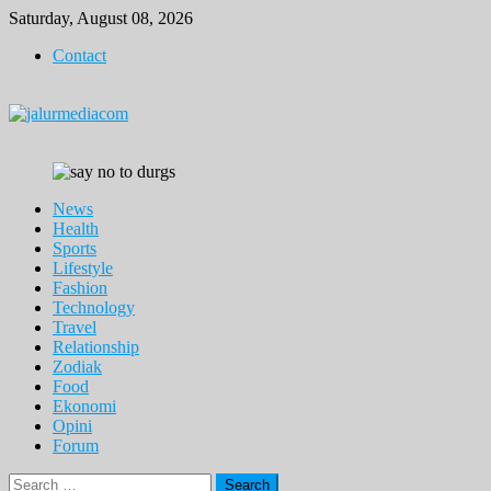
Skip
Saturday, August 08, 2026
to
Contact
content
News
Health
Sports
Lifestyle
Fashion
Technology
Travel
Relationship
Zodiak
Food
Ekonomi
Opini
Forum
Search