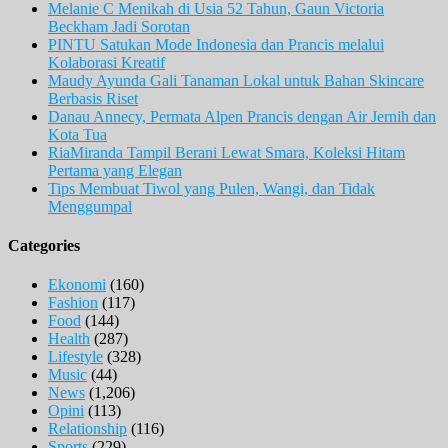
Melanie C Menikah di Usia 52 Tahun, Gaun Victoria
Beckham Jadi Sorotan
PINTU Satukan Mode Indonesia dan Prancis melalui
Kolaborasi Kreatif
Maudy Ayunda Gali Tanaman Lokal untuk Bahan Skincare
Berbasis Riset
Danau Annecy, Permata Alpen Prancis dengan Air Jernih dan
Kota Tua
RiaMiranda Tampil Berani Lewat Smara, Koleksi Hitam
Pertama yang Elegan
Tips Membuat Tiwol yang Pulen, Wangi, dan Tidak
Menggumpal
Categories
Ekonomi
(160)
Fashion
(117)
Food
(144)
Health
(287)
Lifestyle
(328)
Music
(44)
News
(1,206)
Opini
(113)
Relationship
(116)
Sports
(229)