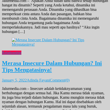
Jalurmedia.com – Apakah Anda sudah tahu bahwa setiap hubungan
hangat itu dinamis? Seperti yang Anda ketahui, dinamika ini
memengaruhi perasaan Anda. Dinamika yang dihasilkan bisa
memperkuat cinta antara Anda dan pasangan, bahkan bisa
membunuh cinta Anda. Bagaimana dinamika ini memengaruhi
hubungan Anda tergantung pada bagaimana Anda
memperlakukannya. Jadi mau seperti apa hasilnya? “Aku ingin
hubungan […]
Relationship
Merasa Insecure Dalam Hubungan? Ini
Tips Mengatasinya!
January 5, 2022
Adinda Fayani
Comment(0)
Jalurmedia.com – Insecure adalah ketidaknyamanan yang
berhubungan dengan semua hal. Jika Kamu merasa tidak nyaman,
itu juga bisa terjadi dalam hubungan. Kamu mungkin merasa tidak
nyaman dengan hubungan Kamu. Hal ini dapat disebabkan oleh
sejumlah alasan, termasuk pengalaman masa lalu yang buruk,