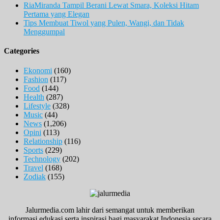
RiaMiranda Tampil Berani Lewat Smara, Koleksi Hitam
Pertama yang Elegan
Tips Membuat Tiwol yang Pulen, Wangi, dan Tidak
Menggumpal
Categories
Ekonomi
(160)
Fashion
(117)
Food
(144)
Health
(287)
Lifestyle
(328)
Music
(44)
News
(1,206)
Opini
(113)
Relationship
(116)
Sports
(229)
Technology
(202)
Travel
(168)
Zodiak
(155)
Jalurmedia.com lahir dari semangat untuk memberikan
informasi,edukasi serta inspirasi bagi masyarakat Indonesia secara