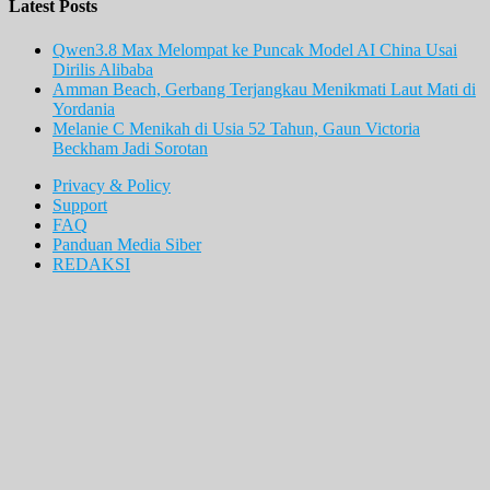
Latest Posts
Qwen3.8 Max Melompat ke Puncak Model AI China Usai
Dirilis Alibaba
Amman Beach, Gerbang Terjangkau Menikmati Laut Mati di
Yordania
Melanie C Menikah di Usia 52 Tahun, Gaun Victoria
Beckham Jadi Sorotan
Privacy & Policy
Support
FAQ
Panduan Media Siber
REDAKSI