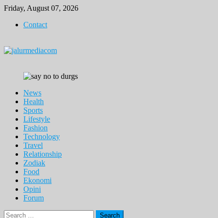
Skip
Friday, August 07, 2026
to
Contact
content
News
Health
Sports
Lifestyle
Fashion
Technology
Travel
Relationship
Zodiak
Food
Ekonomi
Opini
Forum
Search