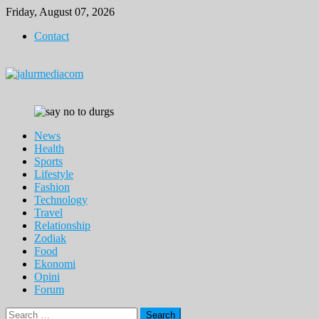
Skip
Friday, August 07, 2026
to
Contact
content
News
Health
Sports
Lifestyle
Fashion
Technology
Travel
Relationship
Zodiak
Food
Ekonomi
Opini
Forum
Search