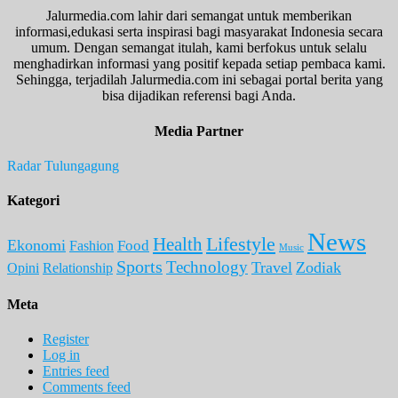
Jalurmedia.com lahir dari semangat untuk memberikan
informasi,edukasi serta inspirasi bagi masyarakat Indonesia secara
umum. Dengan semangat itulah, kami berfokus untuk selalu
menghadirkan informasi yang positif kepada setiap pembaca kami.
Sehingga, terjadilah Jalurmedia.com ini sebagai portal berita yang
bisa dijadikan referensi bagi Anda.
Media Partner
Radar Tulungagung
Kategori
News
Lifestyle
Health
Ekonomi
Food
Fashion
Music
Sports
Technology
Travel
Zodiak
Opini
Relationship
Meta
Register
Log in
Entries feed
Comments feed