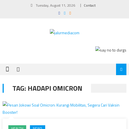
Skip
Tuesday, August 11, 2026
Contact
to
content
TAG:
HADAPI OMICRON
HEALTH
NEWS