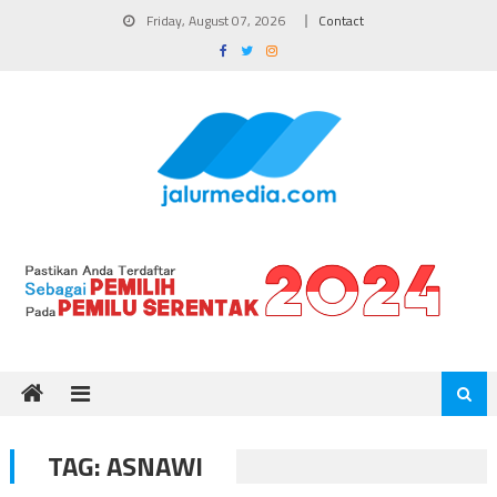
Skip
Friday, August 07, 2026
Contact
to
content
TAG:
ASNAWI