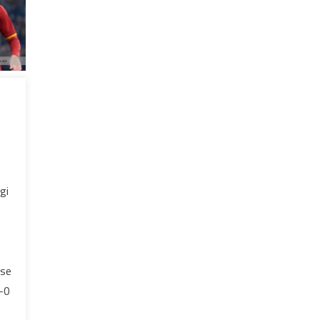
gi
ose
-0