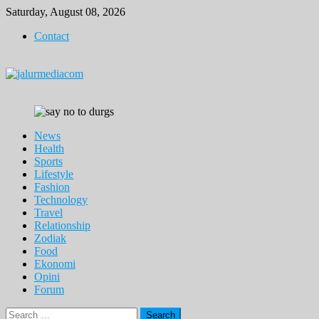
Skip
Saturday, August 08, 2026
to
Contact
content
News
Health
Sports
Lifestyle
Fashion
Technology
Travel
Relationship
Zodiak
Food
Ekonomi
Opini
Forum
Search