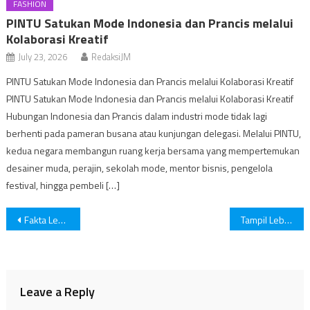
FASHION
PINTU Satukan Mode Indonesia dan Prancis melalui
Kolaborasi Kreatif
July 23, 2026
RedaksiJM
PINTU Satukan Mode Indonesia dan Prancis melalui Kolaborasi Kreatif
PINTU Satukan Mode Indonesia dan Prancis melalui Kolaborasi Kreatif
Hubungan Indonesia dan Prancis dalam industri mode tidak lagi
berhenti pada pameran busana atau kunjungan delegasi. Melalui PINTU,
kedua negara membangun ruang kerja bersama yang mempertemukan
desainer muda, perajin, sekolah mode, mentor bisnis, pengelola
festival, hingga pembeli […]
Post
Fakta Lengkap Penggeledahan Toko Emas Semar Nganjuk, Jejak Transaksi Diusut
Tampil Lebih Segar dan Muda Tanpa Ribet, Kebiasaan Sederhana Ini Sering Terlupakan
navigation
Leave a Reply