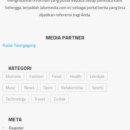
menghadirkan informasi yang positif kepada setiap pembaca kami.
Sehingga, terjadilah Jalurmedia.com ini sebagai portal berita yang bisa
dijadikan referensi bagi Anda.
MEDIA PARTNER
Radar Tulungagung
KATEGORI
Ekonomi
Fashion
Food
Health
Lifestyle
Music
News
Opini
Relationship
Sports
Technology
Travel
Zodiak
META
Register