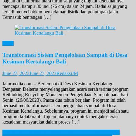
bagian di California utara turun salju yang tingkat ketebalannya
mencapai hampir 30 inci (76 cm) dalam 24 jam. Badai salju yang
terjadi menyebabkan pemadaman listrik dan penutupan jalan.
Termasuk bentangan […]
News
Transformasi Sistem Pengelolaan Sampah di Desa
Kesiman Kertalangu Bali
June 27, 2023
June 27, 2023
RedaksiJM
Jalurmedia.com – Bertempat di Desa Kesiman Kertalangu
Denpasar, Delterra menyelenggarakan acara serah terima program
Rethinking Recycling Manajemen Pengelolaan Sampah pada hari
Senin, (26/06/2023). Pasca dua tahun berjalan, Program ini telah
berhasil mentranformasi sistem pengolahan sampah di Desa
Kesiman Kertalangu. Sebelumnya, program ini menjadi salah satu
program kolaboratif. Tujuan utamanya untuk mengakselerasi
kesadaran masyarakat dalam proses […]
Post
Cuaca Ekstrem Jakarta Sampai Kapan Ini Penjelasan BMKG