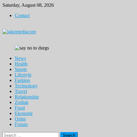
Skip
Saturday, August 08, 2026
to
Contact
content
News
Health
Sports
Lifestyle
Fashion
Technology
Travel
Relationship
Zodiak
Food
Ekonomi
Opini
Forum
Search