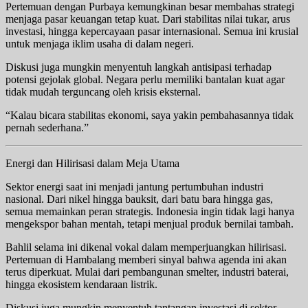
Pertemuan dengan Purbaya kemungkinan besar membahas strategi
menjaga pasar keuangan tetap kuat. Dari stabilitas nilai tukar, arus
investasi, hingga kepercayaan pasar internasional. Semua ini krusial
untuk menjaga iklim usaha di dalam negeri.
Diskusi juga mungkin menyentuh langkah antisipasi terhadap
potensi gejolak global. Negara perlu memiliki bantalan kuat agar
tidak mudah terguncang oleh krisis eksternal.
“Kalau bicara stabilitas ekonomi, saya yakin pembahasannya tidak
pernah sederhana.”
Energi dan Hilirisasi dalam Meja Utama
Sektor energi saat ini menjadi jantung pertumbuhan industri
nasional. Dari nikel hingga bauksit, dari batu bara hingga gas,
semua memainkan peran strategis. Indonesia ingin tidak lagi hanya
mengekspor bahan mentah, tetapi menjual produk bernilai tambah.
Bahlil selama ini dikenal vokal dalam memperjuangkan hilirisasi.
Pertemuan di Hambalang memberi sinyal bahwa agenda ini akan
terus diperkuat. Mulai dari pembangunan smelter, industri baterai,
hingga ekosistem kendaraan listrik.
Diskusi juga mungkin menyentuh tantangan investasi di sektor