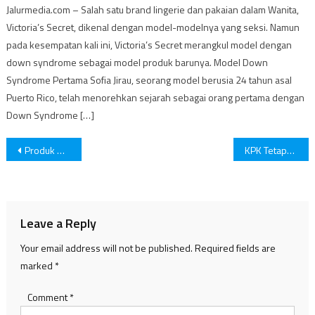
Jalurmedia.com – Salah satu brand lingerie dan pakaian dalam Wanita,
Victoria’s Secret, dikenal dengan model-modelnya yang seksi. Namun
pada kesempatan kali ini, Victoria’s Secret merangkul model dengan
down syndrome sebagai model produk barunya. Model Down
Syndrome Pertama Sofia Jirau, seorang model berusia 24 tahun asal
Puerto Rico, telah menorehkan sejarah sebagai orang pertama dengan
Down Syndrome […]
Post
Produk White Tomato Klinik Richard Lee Masih Beredar
KPK Tetapkan 5 Tersangka Suap Pemeriksaan Pajak di Jakut, Jejak Uang dan Kuasa Terbongkar
navigation
Leave a Reply
Your email address will not be published.
Required fields are
marked
*
Comment
*