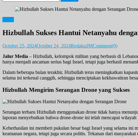
for:
News
Hizbullah Sukses Hantui Netanyahu deng
October 25, 2024
October 24, 2024
RedaksiJM
Comment(0)
Jalur Media
– Hizbullah, kelompok militan yang berbasis di Lebanon
hanya menjadi ancaman serius bagi Israel, tetapi juga berhasil menam
Dalam beberapa bulan terakhir, Hizbullah terus meningkatkan kapasi
selama ini terkenal canggih, sehingga menciptakan kekhawatiran besar 
Hizbullah Mengirim Serangan Drone yang Sukses
Serangan terbaru Hizbullah menggunakan drone tidak hanya menunjuk
laporan menyebutkan bahwa drone-drone ini telah mencapai wilayah yang
Keberhasilan ini memberi pukulan besar bagi Israel yang selama ini 
keamanan negara, tetapi juga secara politis. Tekanan dari masyaraka