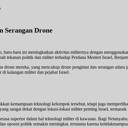
an Serangan Drone
, baru-baru ini meningkatkan aktivitas militernya dengan menggunakan
bah tekanan politik dan militer terhadap Perdana Menteri Israel, Benja
tas drone mereka, yang mencakup drone pengintai dan serangan udara 
di kalangan militer dan pejabat Israel.
kan kemampuan teknologi kelompok tersebut, tetapi juga memperlihat
 sangat dekat dengan lokasi-lokasi militer penting Israel, termasuk pa
merasa superior dalam hal teknologi militer di kawasan. Bagi Netanyah
t dan oposisi politik semakin meningkat, terutama karena ketidakmampua