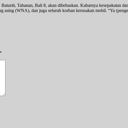
Baturiti, Tabanan, Bali 8, akan dibebaskan. Kabarnya kesepakatan dam
ang asing (WNA), dan juga seluruh korban kerusakan mobil. “Ya (peng
*