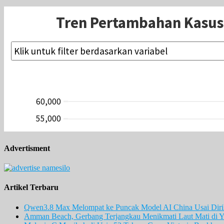
Advertisment
Artikel Terbaru
Qwen3.8 Max Melompat ke Puncak Model AI China Usai Diril
Amman Beach, Gerbang Terjangkau Menikmati Laut Mati di Y