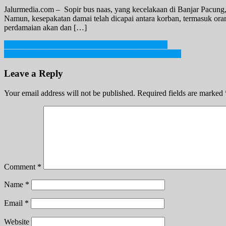
Jalurmedia.com – Sopir bus naas, yang kecelakaan di Banjar Pacung, 
Namun, kesepakatan damai telah dicapai antara korban, termasuk or
perdamaian akan dan […]
Post
Valentino Rossi Bakal Sambangi Sirkuit Mandalika
Amerika Serikat Telah Setuju Jual Rudal ke Arab Saudi
navigation
Leave a Reply
Your email address will not be published.
Required fields are marked
Comment
*
Name
*
Email
*
Website