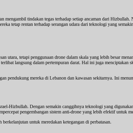
an mengambil tindakan tegas terhadap setiap ancaman dari Hizbullah
ereka tetap rentan terhadap serangan udara dari teknologi yang semaki
asan utara, tetapi penggunaan drone dalam skala yang lebih besar menan
erlibat langsung dalam pertempuran darat. Hal ini juga menciptakan s
ngan pendukung mereka di Lebanon dan kawasan sekitarnya. Ini menu
 Israel-Hizbullah. Dengan semakin canggihnya teknologi yang digunakan
empercepat pengembangan sistem anti-drone yang lebih efektif untuk m
bih berkelanjutan untuk meredakan ketegangan di perbatasan.