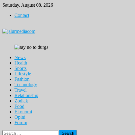
Skip
Saturday, August 08, 2026
to
Contact
content
News
Health
Sports
Lifestyle
Fashion
Technology
Travel
Relationship
Zodiak
Food
Ekonomi
Opini
Forum
Search