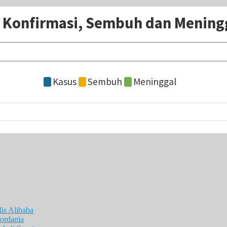
is Alibaba
ordania