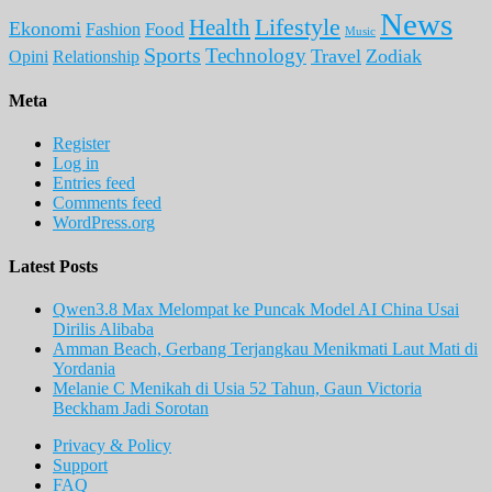
News
Lifestyle
Health
Ekonomi
Food
Fashion
Music
Sports
Technology
Travel
Zodiak
Opini
Relationship
Meta
Register
Log in
Entries feed
Comments feed
WordPress.org
Latest Posts
Qwen3.8 Max Melompat ke Puncak Model AI China Usai
Dirilis Alibaba
Amman Beach, Gerbang Terjangkau Menikmati Laut Mati di
Yordania
Melanie C Menikah di Usia 52 Tahun, Gaun Victoria
Beckham Jadi Sorotan
Privacy & Policy
Support
FAQ