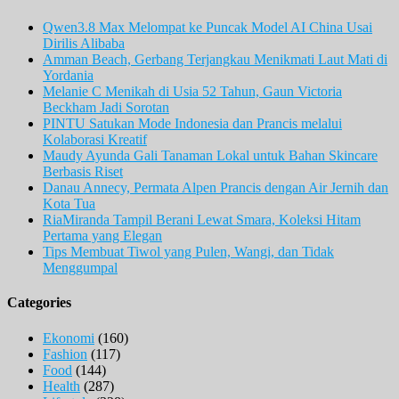
Qwen3.8 Max Melompat ke Puncak Model AI China Usai
Dirilis Alibaba
Amman Beach, Gerbang Terjangkau Menikmati Laut Mati di
Yordania
Melanie C Menikah di Usia 52 Tahun, Gaun Victoria
Beckham Jadi Sorotan
PINTU Satukan Mode Indonesia dan Prancis melalui
Kolaborasi Kreatif
Maudy Ayunda Gali Tanaman Lokal untuk Bahan Skincare
Berbasis Riset
Danau Annecy, Permata Alpen Prancis dengan Air Jernih dan
Kota Tua
RiaMiranda Tampil Berani Lewat Smara, Koleksi Hitam
Pertama yang Elegan
Tips Membuat Tiwol yang Pulen, Wangi, dan Tidak
Menggumpal
Categories
Ekonomi
(160)
Fashion
(117)
Food
(144)
Health
(287)