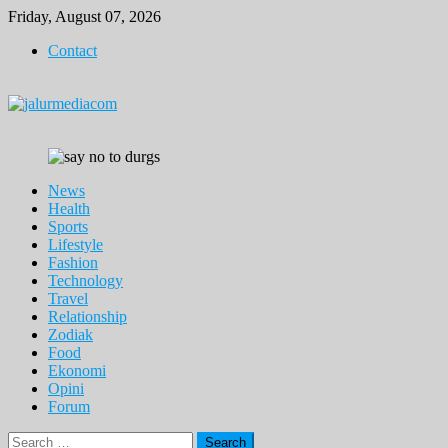
Skip
Friday, August 07, 2026
to
Contact
content
News
Health
Sports
Lifestyle
Fashion
Technology
Travel
Relationship
Zodiak
Food
Ekonomi
Opini
Forum
Search