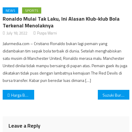
NEWS
SPORTS
Ronaldo Mulai Tak Laku, Ini Alasan Klub-klub Bola
Terkenal Menolaknya
July 18, 2022
Puspa Warni
Jalurmedia.com – Cristiano Ronaldo bukan lagi pemain yang
didambakan tim sepak bola terbaik di dunia. Setelah menghabiskan
satu musim di Manchester United, Ronaldo merasa malu. Manchester
United dinilai tidak mampu bersaing di papan atas. Pemain gaek itu juga
dikatakan tidak puas dengan lambatnya kemajuan The Red Devils di
bursa transfer. Kabar pun beredar luas dimana […]
Post
Harga Beras Naik Lagi
Suzuki Burgman Sudah Terjual Lebih dari 1.000 Unit
navigation
Leave a Reply