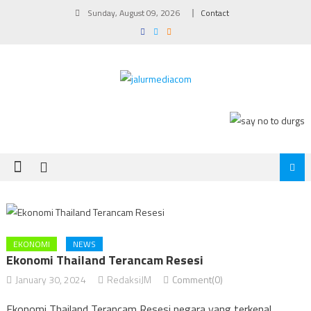
Skip
Sunday, August 09, 2026
Contact
to
content
EKONOMI
NEWS
Ekonomi Thailand Terancam Resesi
January 30, 2024
RedaksiJM
Comment(0)
Ekonomi Thailand Terancam Resesi negara yang terkenal