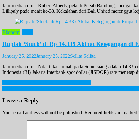
Jalurmedia.com – Robert Alberts, pelatih Persib Bandung, mengatakan
Lillipaly pada menit ke-38. Kekalahan dari Bali United merenggut k
Ekonomi
News
Rupiah ‘Stuck’ di Rp 14.335 Akibat Ketegangan di 
January 25, 2022
January 25, 2022
Sellita Sellita
Jalurmedia.com – Nilai tukar rupiah pada Senin siang adalah 14.335 
Indonesia (BI) Jakarta Interbank spot dollar (JISDOR) rate menetap d
Post
Tragedi Rusuh Sepakbola, 129 Orang Tewas
Presiden Jokowi Nyatakan Sebentar Lagi Indonesia Bebas Dari Pand
navigation
Leave a Reply
Your email address will not be published.
Required fields are marked