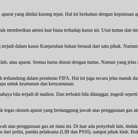
rat yang dinilai kurang tepat. Hal ini berkaitan dengan keputusan a
uk memberikan atensi luar biasa terhadap kasus ini. Usut tuntas dan t
terjadi dalam kasus Kanjuruhan bukan berasal dari satu pihak. Namun
n klub, atau aparat. Semua harus diusut dengan tuntas. Namun yang jela
ah terkandung dalam peraturan FIFA. Hal ini juga secara jelas masuk
rupa untuk keamanan dan kenyamanan.
 bila terjadi di stadion. Dan terbukti bila dilanggar, tragedi seperti in
k tegas oknum aparat yang bertanggung jawab atas penggunaan gas air
 atas penggunaan gas air mata ini. Di luar ada penyebab lain, tindaka
tu dari polisi, panitia pelaksana (LIB dan PSSI), sampai pihak klub. 