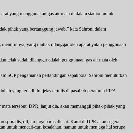
parat yang menggunakan gas air mata di dalam stadion untuk
indak pihak yang bertanggung jawab,” kata Sahroni dalam
, menurutnya, yang mutlak dilanggar oleh aparat yakni penggunaan
s dan telak sudah dilanggar adalah penggunaan gas air mata oleh
 dalam SOP pengamanan pertandingan sepakbola. Sahroni menuturkan
ilah yang terjadi. Ini jelas tertulis di pasal 9b peraturan FIFA
 mata tersebut. DPR, lanjut dia, akan memanggil pihak-pihak yang
n sporadis, dll, itu juga harus diusut. Kami di DPR akan segera
Bukan untuk mencari-cari kesalahan, namun untuk menjaga hal serupa