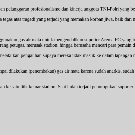
elanggaran profesionalisme dan kinerja anggota TNI-Polri yang bertu
tegas atas tragedi yang terjadi yang memakan korban jiwa, baik dari 
ggunakan gas air mata untuk mengendalikan suporter Arema FC yang tu
ang petugas, merusak stadion, hingga berusaha mencari para pemain d
akukan pengalihan supaya mereka tidak masuk ke dalam lapangan men
ai dilakukan (penembakan) gas air mata karena sudah anarkis, sudah 
n ke satu titik keluar stadion. Saat itulah terjadi penumpukan suporte