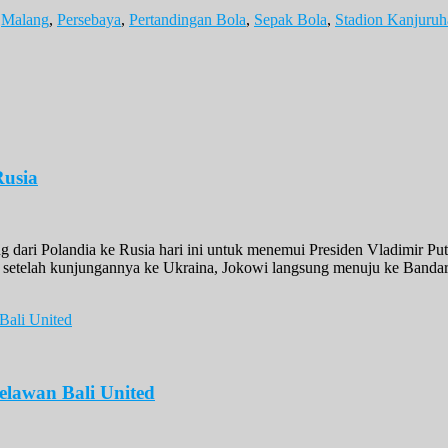
,
Malang
,
Persebaya
,
Pertandingan Bola
,
Sepak Bola
,
Stadion Kanjuruh
Rusia
 dari Polandia ke Rusia hari ini untuk menemui Presiden Vladimir Put
, setelah kunjungannya ke Ukraina, Jokowi langsung menuju ke Bandara
elawan Bali United