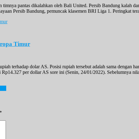
 timnya pantas dikalahkan oleh Bali United. Persib Bandung kalah dar
ejayaan Persib Bandung, pemuncak klasemen BRI Liga 1. Peringkat ter
Eropa Timur
rupiah terhadap dolar AS. Posisi rupiah tersebut adalah sama dengan h
i Rp14.327 per dollar AS sore ini (Senin, 24/01/2022). Sebelumnya nila
emi
*