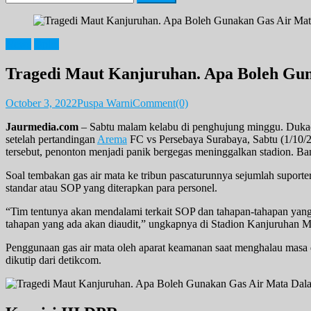
for:
News
Opini
Tragedi Maut Kanjuruhan. Apa Boleh Gu
October 3, 2022
Puspa Warni
Comment(0)
Jaurmedia.com
– Sabtu malam kelabu di penghujung minggu. Dukacit
setelah pertandingan
Arema
FC vs Persebaya Surabaya, Sabtu (1/10/20
tersebut, penonton menjadi panik bergegas meninggalkan stadion. Ban
Soal tembakan gas air mata ke tribun pascaturunnya sejumlah suport
standar atau SOP yang diterapkan para personel.
“Tim tentunya akan mendalami terkait SOP dan tahapan-tahapan yang
tahapan yang ada akan diaudit,” ungkapnya di Stadion Kanjuruhan M
Penggunaan gas air mata oleh aparat keamanan saat menghalau mas
dikutip dari detikcom.