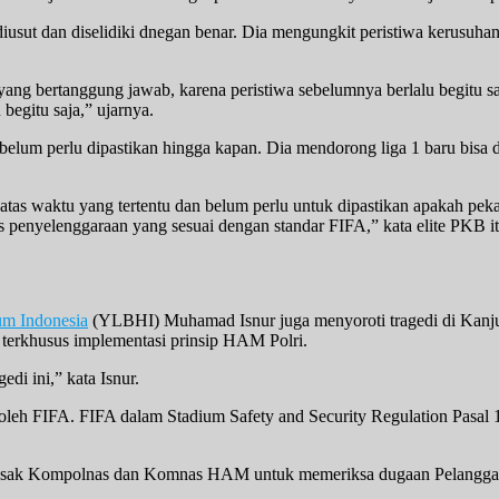
ut dan diselidiki dnegan benar. Dia mengungkit peristiwa kerusuhan 
 yang bertanggung jawab, karena peristiwa sebelumnya berlalu begitu s
begitu saja,” ujarnya.
belum perlu dipastikan hingga kapan. Dia mendorong liga 1 baru bisa d
batas waktu yang tertentu dan belum perlu untuk dipastikan apakah peka
s penyelenggaraan yang sesuai dengan standar FIFA,” kata elite PKB it
m Indonesia
(YLBHI) Muhamad Isnur juga menyoroti tragedi di Kanju
 terkhusus implementasi prinsip HAM Polri.
di ini,” kata Isnur.
 oleh FIFA. FIFA dalam Stadium Safety and Security Regulation Pasal
ndesak Kompolnas dan Komnas HAM untuk memeriksa dugaan Pelanggar