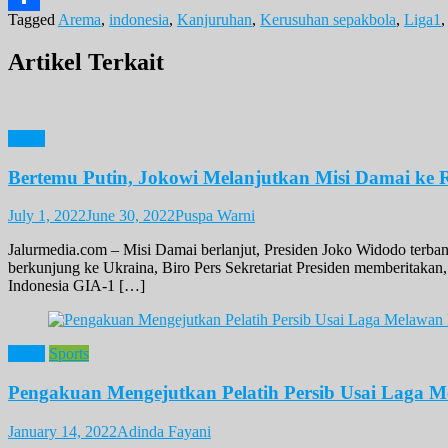
Tagged
Arema
,
indonesia
,
Kanjuruhan
,
Kerusuhan sepakbola
,
Liga1
Share
Artikel Terkait
News
Bertemu Putin, Jokowi Melanjutkan Misi Damai ke 
July 1, 2022
June 30, 2022
Puspa Warni
Jalurmedia.com – Misi Damai berlanjut, Presiden Joko Widodo terbang
berkunjung ke Ukraina, Biro Pers Sekretariat Presiden memberitakan
Indonesia GIA-1 […]
News
Sports
Pengakuan Mengejutkan Pelatih Persib Usai Laga M
January 14, 2022
Adinda Fayani