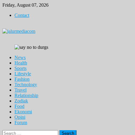
Skip
Friday, August 07, 2026
to
Contact
content
News
Health
Sports
Lifestyle
Fashion
Technology
Travel
Relationship
Zodiak
Food
Ekonomi
Opini
Forum
Search