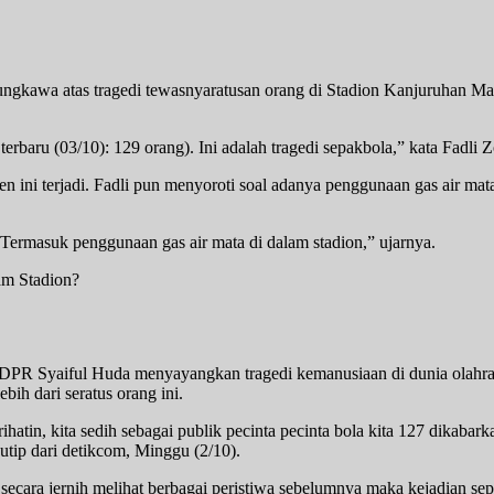
gkawa atas tragedi tewasnyaratusan orang di Stadion Kanjuruhan Ma
rbaru (03/10): 129 orang). Ini adalah tragedi sepakbola,” kata Fadli Z
en ini terjadi. Fadli pun menyoroti soal adanya penggunaan gas air mat
 Termasuk penggunaan gas air mata di dalam stadion,” ujarnya.
 DPR Syaiful Huda menyayangkan tragedi kemanusiaan di dunia olahra
ih dari seratus orang ini.
hatin, kita sedih sebagai publik pecinta pecinta bola kita 127 dikabar
utip dari detikcom, Minggu (2/10).
a secara jernih melihat berbagai peristiwa sebelumnya maka kejadian sep