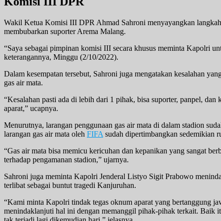
Komisi III DPR
Wakil Ketua Komisi III DPR Ahmad Sahroni menyayangkan langkah apa
membubarkan suporter Arema Malang.
“Saya sebagai pimpinan komisi III secara khusus meminta Kapolri unt
keterangannya, Minggu (2/10/2022).
Dalam kesempatan tersebut, Sahroni juga mengatakan kesalahan yang 
gas air mata.
“Kesalahan pasti ada di lebih dari 1 pihak, bisa suporter, panpel, da
aparat,” ucapnya.
Menurutnya, larangan penggunaan gas air mata di dalam stadion sud
larangan gas air mata oleh
FIFA
sudah dipertimbangkan sedemikian 
“Gas air mata bisa memicu kericuhan dan kepanikan yang sangat berbahaya
terhadap pengamanan stadion,” ujarnya.
Sahroni juga meminta Kapolri Jenderal Listyo Sigit Prabowo meninda
terlibat sebagai buntut tragedi Kanjuruhan.
“Kami minta Kapolri tindak tegas oknum aparat yang bertanggung jawab
menindaklanjuti hal ini dengan memanggil pihak-pihak terkait. Baik i
tak terjadi lagi dikemudian hari,” jelasnya.