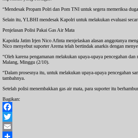
“Mendesak Propam Polri dan Pom TNI untuk segera memeriksa dugaan p
Selain itu, YLBHI mendesak Kapolri untuk melakukan evaluasi secara 
Penjelasan Polisi Pakai Gas Air Mata
Kapolda Jatim Irjen Nico Afinta menjelaskan alasan anggotanya men
Nico menyebut suporter Arema telah bertindak anarkis dengan menyer
“Oleh karena pengamanan melakukan upaya-upaya pencegahan dan mel
Malang, Minggu (2/10).
“Dalam prosesnya itu, untuk melakukan upaya-upaya pencegahan samp
tambahnya.
Setelah polisi menembakkan gas air mata, para suporter itu berhambura
Bagikan:
Facebook
Twitter
Email