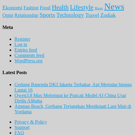
News
Lifestyle
Health
Ekonomi
Food
Fashion
Music
Sports
Technology
Travel
Zodiak
Opini
Relationship
Meta
Register
Log in
Entries feed
Comments feed
WordPress.org
Latest Posts
Gedung Bapenda DKI Jakarta Terbakar, Api Menjalar hingga
Lantai 16
Qwen3.8 Max Melompat ke Puncak Model AI China Usai
Dirilis Alibaba
Amman Beach, Gerbang Terjangkau Menikmati Laut Mati di
Yordania
Privacy & Policy
Support
FAQ