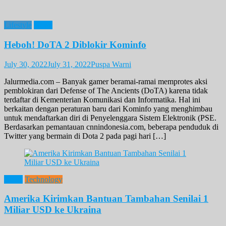
Lifestyle
News
Heboh! DoTA 2 Diblokir Kominfo
July 30, 2022
July 31, 2022
Puspa Warni
Jalurmedia.com – Banyak gamer beramai-ramai memprotes aksi
pemblokiran dari Defense of The Ancients (DoTA) karena tidak
terdaftar di Kementerian Komunikasi dan Informatika. Hal ini
berkaitan dengan peraturan baru dari Kominfo yang menghimbau
untuk mendaftarkan diri di Penyelenggara Sistem Elektronik (PSE.
Berdasarkan pemantauan cnnindonesia.com, beberapa penduduk di
Twitter yang bermain di Dota 2 pada pagi hari […]
News
Technology
Amerika Kirimkan Bantuan Tambahan Senilai 1
Miliar USD ke Ukraina