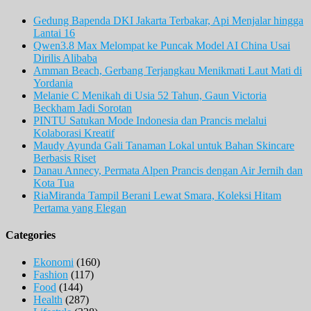
Gedung Bapenda DKI Jakarta Terbakar, Api Menjalar hingga
Lantai 16
Qwen3.8 Max Melompat ke Puncak Model AI China Usai
Dirilis Alibaba
Amman Beach, Gerbang Terjangkau Menikmati Laut Mati di
Yordania
Melanie C Menikah di Usia 52 Tahun, Gaun Victoria
Beckham Jadi Sorotan
PINTU Satukan Mode Indonesia dan Prancis melalui
Kolaborasi Kreatif
Maudy Ayunda Gali Tanaman Lokal untuk Bahan Skincare
Berbasis Riset
Danau Annecy, Permata Alpen Prancis dengan Air Jernih dan
Kota Tua
RiaMiranda Tampil Berani Lewat Smara, Koleksi Hitam
Pertama yang Elegan
Categories
Ekonomi
(160)
Fashion
(117)
Food
(144)
Health
(287)