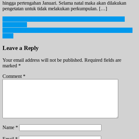
hingga pertengahan Januari. Selama natal maka akan dilakukan
pengetatan untuk tidak melakukan perkumpulan. […]
Post
Ronaldo Mulai Tak Laku, Ini Alasan Klub-klub Bola Terkenal
Menolaknya
navigation
Menparekraf Janjikan 4,4 Juta Lapangan Pekerjaan Baru di Sektor
Ekraf
Leave a Reply
Your email address will not be published.
Required fields are
marked
*
Comment
*
Name
*
Email
*