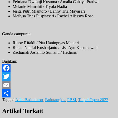
Febriana Dwipuji Kusuma / Amalia Cahaya Pratiwi
Melanie Mamahit / Tryola Nadia
Jesita Putri Miantoro / Lanny Tria Mayasari
Meilysa Trias Puspitasari / Rachel Allessya Rose
Ganda campuran
Rinov Rifaldi / Pita Haningtyas Mentari
Rehan Naufal Kusharjanto / Lisa Ayu Kusumawati
Zachariah Josiahno Sumanti / Hediana
Bagikan:
Facebook
Twitter
Email
Tagged
Atlet Badminton
,
Bulutangkis
,
PBSI
,
Taipei Open 2022
Share
Artikel Terkait