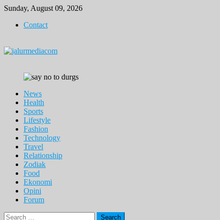
Skip
Sunday, August 09, 2026
to
Contact
content
News
Health
Sports
Lifestyle
Fashion
Technology
Travel
Relationship
Zodiak
Food
Ekonomi
Opini
Forum
Search