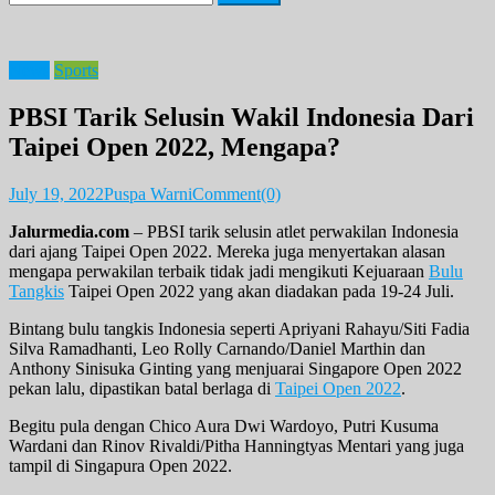
for:
News
Sports
PBSI Tarik Selusin Wakil Indonesia Dari
Taipei Open 2022, Mengapa?
July 19, 2022
Puspa Warni
Comment(0)
Jalurmedia.com
– PBSI tarik selusin atlet perwakilan Indonesia
dari ajang Taipei Open 2022. Mereka juga menyertakan alasan
mengapa perwakilan terbaik tidak jadi mengikuti Kejuaraan
Bulu
Tangkis
Taipei Open 2022 yang akan diadakan pada 19-24 Juli.
Bintang bulu tangkis Indonesia seperti Apriyani Rahayu/Siti Fadia
Silva Ramadhanti, Leo Rolly Carnando/Daniel Marthin dan
Anthony Sinisuka Ginting yang menjuarai Singapore Open 2022
pekan lalu, dipastikan batal berlaga di
Taipei Open 2022
.
Begitu pula dengan Chico Aura Dwi Wardoyo, Putri Kusuma
Wardani dan Rinov Rivaldi/Pitha Hanningtyas Mentari yang juga
tampil di Singapura Open 2022.