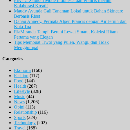
PINTU Satukan Mode Indonesia dan Prancis melalui
Kolaborasi Kreatif
Maudy Ayunda Gali Tanaman Lokal untuk Bahan Skincare
Berbasis Riset
Danau Annecy, Permata Alpen Prancis dengan Air Jernih dan
Kota Tua
RiaMiranda Tampil Berani Lewat Smara, Koleksi Hitam
Pertama yang Elegan
Tips Membuat Tiwol yang Pulen, Wangi, dan Tidak
Menggumpal
Categories
Ekonomi
(160)
Fashion
(117)
Food
(144)
Health
(287)
Lifestyle
(328)
Music
(44)
News
(1,206)
Opini
(113)
Relationship
(116)
Sports
(229)
Technology
(202)
Travel
(168)