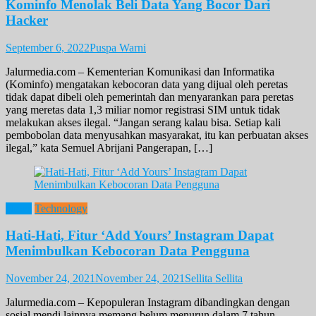
Kominfo Menolak Beli Data Yang Bocor Dari
Hacker
September 6, 2022
Puspa Warni
Jalurmedia.com – Kementerian Komunikasi dan Informatika
(Kominfo) mengatakan kebocoran data yang dijual oleh peretas
tidak dapat dibeli oleh pemerintah dan menyarankan para peretas
yang meretas data 1,3 miliar nomor registrasi SIM untuk tidak
melakukan akses ilegal. “Jangan serang kalau bisa. Setiap kali
pembobolan data menyusahkan masyarakat, itu kan perbuatan akses
ilegal,” kata Semuel Abrijani Pangerapan, […]
News
Technology
Hati-Hati, Fitur ‘Add Yours’ Instagram Dapat
Menimbulkan Kebocoran Data Pengguna
November 24, 2021
November 24, 2021
Sellita Sellita
Jalurmedia.com – Kepopuleran Instagram dibandingkan dengan
sosial mendi lainnya memang belum menurun dalam 7 tahun