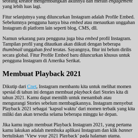
seorang kreator mengembangkan akunnya dan meraih
engagement
yang lebih luas lagi.
Fitur selanjutnya yang diluncurkan Instagram adalah Profile Embed.
Sebelumnya pengguna hanya bisa
embed
atau menautkan unggahan
Instagram di platform lain seperti blog, CMS, dll.
Namun sekarang para pengguna juga bisa
embed
profil Instagram.
Tampilan profil yang ditautkan akan diikuti dengan beberapa
thumbnail
unggahan
feed
teratas. Sayangnya, fitur ini belum dirilis
secara global. Fitur Profile Embed baru diluncurkan khusus untuk
pengguna Instagram di Amerika Serikat.
Membuat Playback 2021
Dikutip dari
Cnet
, Instagram membantu kita untuk melihat momen
spesial di tahun ini dengan membuat
playback
dari Stories kita di
tahun 2021. Kamu dapat memilih untuk menambah atau
mengurangi Stories sebelum membagikannya. Instagram menyebut
Playback 2021 sebagai ‘kapsul waktu’ dari momen terbaik yang kita
miliki dan akan tersedia selama beberapa minggu ke depan.
Jika kamu ingin membuat Playback Instagram 2021, yang pertama
kamu lakukan adalah membuka aplikasi Instagram dan klik
banner
bertuliskan ‘View your 2021 Playback’ pada halaman utama.