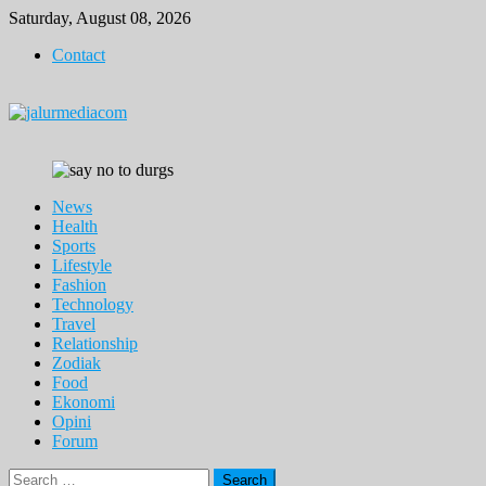
Skip
Saturday, August 08, 2026
to
Contact
content
News
Health
Sports
Lifestyle
Fashion
Technology
Travel
Relationship
Zodiak
Food
Ekonomi
Opini
Forum
Search