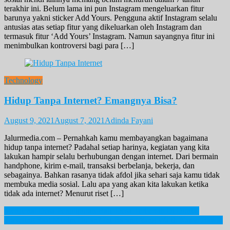
terakhir ini. Belum lama ini pun Instagram mengeluarkan fitur
barunya yakni sticker Add Yours. Pengguna aktif Instagram selalu
antusias atas setiap fitur yang dikeluarkan oleh Instagram dan
termasuk fitur ‘Add Yours’ Instagram. Namun sayangnya fitur ini
menimbulkan kontroversi bagi para […]
Technology
Hidup Tanpa Internet? Emangnya Bisa?
August 9, 2021
August 7, 2021
Adinda Fayani
Jalurmedia.com – Pernahkah kamu membayangkan bagaimana
hidup tanpa internet? Padahal setiap harinya, kegiatan yang kita
lakukan hampir selalu berhubungan dengan internet. Dari bermain
handphone, kirim e-mail, transaksi berbelanja, bekerja, dan
sebagainya. Bahkan rasanya tidak afdol jika sehari saja kamu tidak
membuka media sosial. Lalu apa yang akan kita lakukan ketika
tidak ada internet? Menurut riset […]
Post
Mengenal Desa Penglipuran Bali, Desa Terbersih Di Dunia!
Traveling Saat Musim Hujan? Ini Barang Yang Wajib Kamu Bawa!
navigation