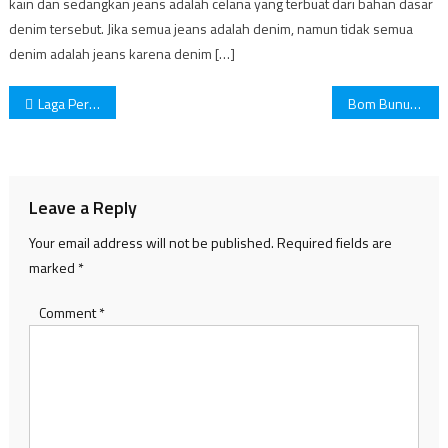
kain dan sedangkan jeans adalah celana yang terbuat dari bahan dasar
denim tersebut. Jika semua jeans adalah denim, namun tidak semua
denim adalah jeans karena denim […]
Post
Laga Persahabatan Indonesia vs Afghanistan
Bom Bunuh Diri di Uganda. ISIS Klaim Dilakukan Oleh Anggota Mereka.
navigation
Leave a Reply
Your email address will not be published.
Required fields are
marked
*
Comment
*