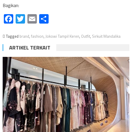
Bagikan:
Facebook
Twitter
Email
Share
Tagged
brand
,
fashion
,
Jokowi Tampil Keren
,
Outfit
,
Sirkuit Mandalika
ARTIKEL TERKAIT