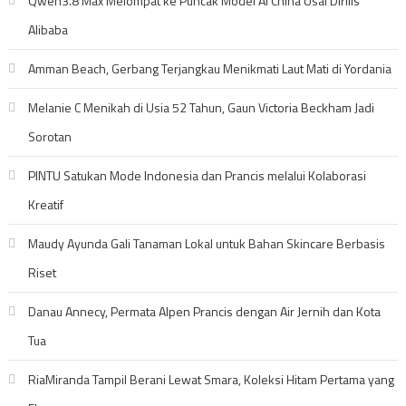
Qwen3.8 Max Melompat ke Puncak Model AI China Usai Dirilis
Alibaba
Amman Beach, Gerbang Terjangkau Menikmati Laut Mati di Yordania
Melanie C Menikah di Usia 52 Tahun, Gaun Victoria Beckham Jadi
Sorotan
PINTU Satukan Mode Indonesia dan Prancis melalui Kolaborasi
Kreatif
Maudy Ayunda Gali Tanaman Lokal untuk Bahan Skincare Berbasis
Riset
Danau Annecy, Permata Alpen Prancis dengan Air Jernih dan Kota
Tua
RiaMiranda Tampil Berani Lewat Smara, Koleksi Hitam Pertama yang