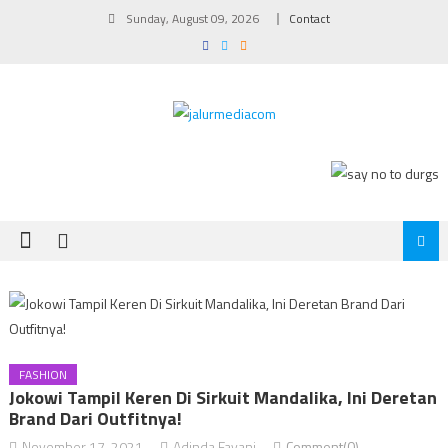
Skip
Sunday, August 09, 2026
Contact
to
content
FASHION
Jokowi Tampil Keren Di Sirkuit Mandalika, Ini Deretan
Brand Dari Outfitnya!
November 17, 2021
Adinda Fayani
Comment(0)