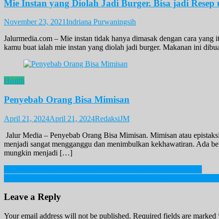
Mie Instan yang Diolah Jadi Burger. Bisa jadi Resep
November 23, 2021
Indriana Purwaningsih
Jalurmedia.com – Mie instan tidak hanya dimasak dengan cara yang itu
kamu buat ialah mie instan yang diolah jadi burger. Makanan ini dibua
Health
Penyebab Orang Bisa Mimisan
April 21, 2024
April 21, 2024
RedaksiJM
Jalur Media – Penyebab Orang Bisa Mimisan. Mimisan atau epistaksis
menjadi sangat mengganggu dan menimbulkan kekhawatiran. Ada bebe
mungkin menjadi […]
Post
Travel and Leisure 2021: Ubud Kota Terbaik Nomor 4 di Dunia
Musim Terakhir Valentino Rossi. Simak Makna Matahari dan Bulan M
navigation
Leave a Reply
Your email address will not be published.
Required fields are marked