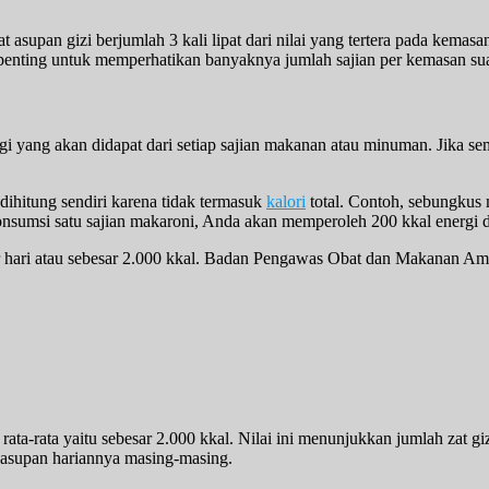
supan gizi berjumlah 3 kali lipat dari nilai yang tertera pada kemasa
gat penting untuk memperhatikan banyaknya jumlah sajian per kemasan 
rgi yang akan didapat dari setiap sajian makanan atau minuman. Jika 
 dihitung sendiri karena tidak termasuk
kalori
total. Contoh, sebungkus 
nsumsi satu sajian makaroni, Anda akan memperoleh 200 kkal energi di
 per hari atau sebesar 2.000 kkal. Badan Pengawas Obat dan Makanan 
-rata yaitu sebesar 2.000 kkal. Nilai ini menunjukkan jumlah zat gizi
 asupan hariannya masing-masing.