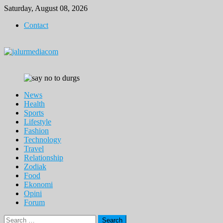
Skip
Saturday, August 08, 2026
to
Contact
content
News
Health
Sports
Lifestyle
Fashion
Technology
Travel
Relationship
Zodiak
Food
Ekonomi
Opini
Forum
Search