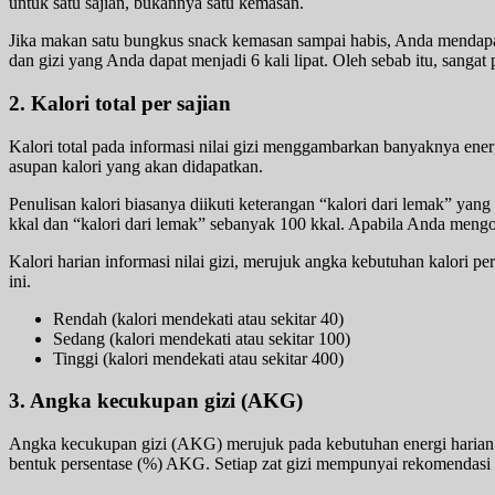
untuk satu sajian, bukannya satu kemasan.
Jika makan satu bungkus snack kemasan sampai habis, Anda mendapat a
dan gizi yang Anda dapat menjadi 6 kali lipat. Oleh sebab itu, san
2. Kalori total per sajian
Kalori total pada informasi nilai gizi menggambarkan banyaknya ene
asupan kalori yang akan didapatkan.
Penulisan kalori biasanya diikuti keterangan “kalori dari lemak” yang
kkal dan “kalori dari lemak” sebanyak 100 kkal. Apabila Anda mengo
Kalori harian informasi nilai gizi, merujuk angka kebutuhan kalori
ini.
Rendah (kalori mendekati atau sekitar 40)
Sedang (kalori mendekati atau sekitar 100)
Tinggi (kalori mendekati atau sekitar 400)
3. Angka kecukupan gizi (AKG)
Angka kecukupan gizi (AKG) merujuk pada kebutuhan energi harian rata
bentuk persentase (%) AKG. Setiap zat gizi mempunyai rekomendasi