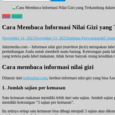
for:
Food
Health
Cara Membaca Informasi Nilai Gizi yan
November 14, 2021
November 13, 2021
Indriana Purwaningsih
Comme
Jalurmedia.com – Informasi nilai gizi (
nutrition facts
) merupakan labe
pertimbangan Anda untuk membeli suatu barang. Keterangan pada labe
yang tertera pada label makanan, tidak heran banyak orang kesulita
Cara membaca informasi nilai gizi
Dilansir dari
hellosehat.com
, berikut informasi nilai gizi yang bisa 
1. Jumlah sajian per kemasan
Satu kemasan makanan memiliki lebih dari satu sajian. Jumlah sajian
memiliki keterangan “3 sajian per kemasan”.
Itu artinya setiap satu kemasan bisa dibagi menjadi 3 sajian atau di