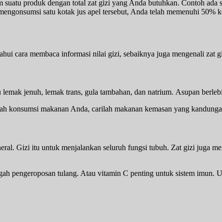
uatu produk dengan total zat gizi yang Anda butuhkan. Contoh ada satu 
ngonsumsi satu kotak jus apel tersebut, Anda telah memenuhi 50% ke
 cara membaca informasi nilai gizi, sebaiknya juga mengenali zat gizi
emak jenuh, lemak trans, gula tambahan, dan natrium. Asupan berlebih
mudah konsumsi makanan Anda, carilah makanan kemasan yang kandung
neral. Gizi itu untuk menjalankan seluruh fungsi tubuh. Zat gizi jug
gah pengeroposan tulang. Atau vitamin C penting untuk sistem imun. 