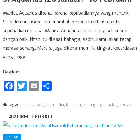
Wanita Aquarius dikenal karena kepribadiannya yang menarik.
Sikap lembut mereka menambah pesona luar biasa pada
kepribadian mereka. Wanita Aquarius dapat mengisi hidupmu
dengan baik. Ntah itu di saat bahagia, sedih, kamu akan tetap
merasa senang. Mereka juga dikenal memiliki tingkat kecerdasan
yang tinggi.
Bagikan:
Facebook
Twitter
Email
Share
Tagged
istri idaman
,
jalurmedia
,
Menikah
,
Pasangan
,
ramalan
,
zodiak
ARTIKEL TERKAIT
ZODIAK