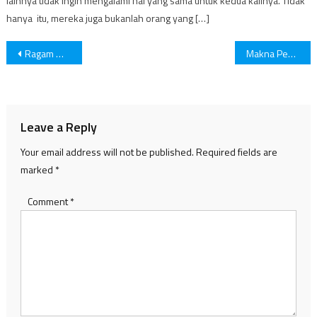
lainnya tidak ingin mengalami hal yang sama untuk kedua kalinya. Tidak
hanya itu, mereka juga bukanlah orang yang […]
Post
Ragam Manfaat Lidah Buaya untuk Kulit Wajah
Makna Penjor saat Hari Raya Galungan di Bali
navigation
Leave a Reply
Your email address will not be published.
Required fields are
marked
*
Comment
*